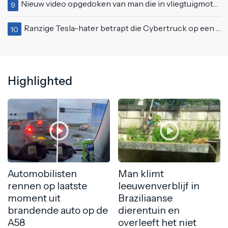
Nieuw video opgedoken van man die in vliegtuigmotor springt op vliegveld Milaan
9
Ranzige Tesla-hater betrapt die Cybertruck op een 'speciale bruine coating' trakteert
10
Highlighted
Automobilisten
Man klimt
rennen op laatste
leeuwenverblijf in
moment uit
Braziliaanse
brandende auto op de
dierentuin en
A58
overleeft het niet