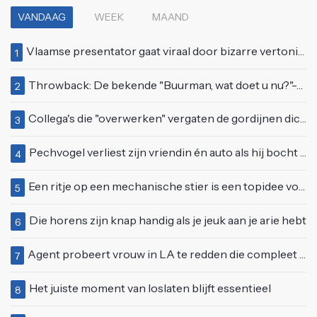
VANDAAG
WEEK
MAAND
Vlaamse presentator gaat viraal door bizarre vertoning op live televisie: "Helemaal stijf van de bloem"
1
Throwback: De bekende "Buurman, wat doet u nu?"-scène uit Flodder met Tatjana Šimić
2
Collega's die "overwerken" vergaten de gordijnen dicht te doen
3
Pechvogel verliest zijn vriendin én auto als hij bocht te scherp neemt
4
Een ritje op een mechanische stier is een topidee voor een eerste date
5
Die horens zijn knap handig als je jeuk aan je arie hebt
6
Agent probeert vrouw in LA te redden die compleet van het padje is
7
Het juiste moment van loslaten blijft essentieel
8