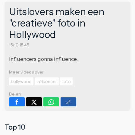
Uitslovers maken een
"creatieve" foto in
Hollywood
15/10 15:45
Influencers gonna influence.
Meer video's over
hollywood
influencer
foto
Delen
Top 10