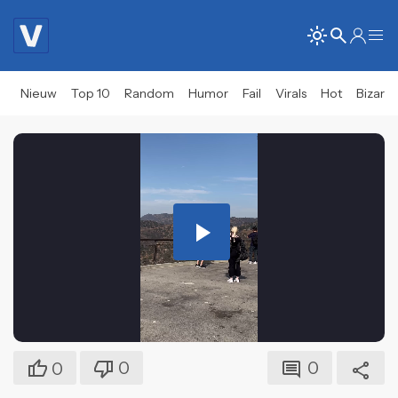
Nieuw
Top 10
Random
Humor
Fail
Virals
Hot
Bizar
Play
Video
0
0
0