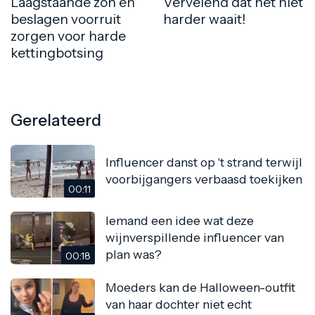
Laagstaande zon en
Vervelend dat het niet
beslagen voorruit
harder waait!
zorgen voor harde
kettingbotsing
Gerelateerd
Influencer danst op 't strand terwijl
voorbijgangers verbaasd toekijken
00:11
Iemand een idee wat deze
wijnverspillende influencer van
plan was?
00:18
Moeders kan de Halloween-outfit
van haar dochter niet echt