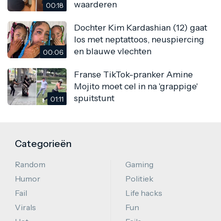
waarderen
00:18
Dochter Kim Kardashian (12) gaat
los met neptattoos, neuspiercing
en blauwe vlechten
00:06
Franse TikTok-pranker Amine
Mojito moet cel in na 'grappige'
spuitstunt
01:11
Categorieën
Random
Gaming
Humor
Politiek
Fail
Life hacks
Virals
Fun