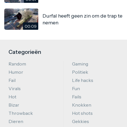
Durfal heeft geen zin om de trap te
nemen
00:09
Categorieën
Random
Gaming
Humor
Politiek
Fail
Life hacks
Virals
Fun
Hot
Fails
Bizar
Knokken
Throwback
Hot shots
Dieren
Gekkies