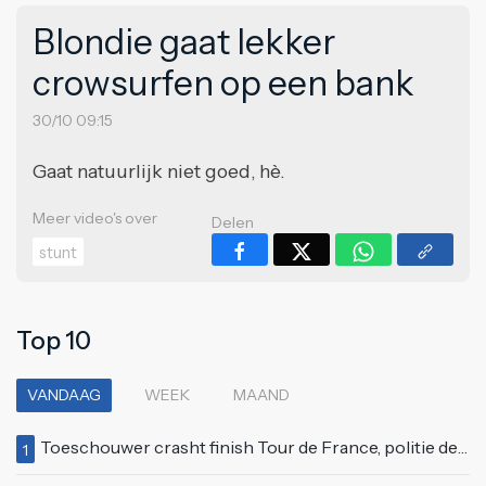
Blondie gaat lekker
crowsurfen op een bank
30/10 09:15
Gaat natuurlijk niet goed, hè.
Meer video's over
Delen
stunt
Top 10
VANDAAG
WEEK
MAAND
Toeschouwer crasht finish Tour de France, politie deelt bodycheck uit
1