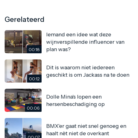
Gerelateerd
Iemand een idee wat deze
wijnverspillende influencer van
plan was?
00:18
Dit is waarom niet iedereen
geschikt is om Jackass na te doen
00:12
Dolle Mina's lopen een
hersenbeschadiging op
00:06
BMX'er gaat niet snel genoeg en
haalt nèt niet de overkant
00:07