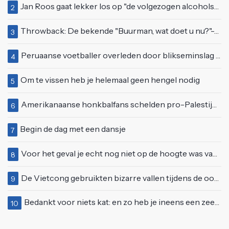
Jan Roos gaat lekker los op "de volgezogen alcoholspons" Robert Jensen
2
Throwback: De bekende "Buurman, wat doet u nu?"-scène uit Flodder met Tatjana Šimić
3
Peruaanse voetballer overleden door blikseminslag tijdens wedstrijd, vijf anderen gewond
4
Om te vissen heb je helemaal geen hengel nodig
5
Amerikanaanse honkbalfans schelden pro-Palestijnse demonstranten uit
6
Begin de dag met een dansje
7
Voor het geval je echt nog niet op de hoogte was van deze Starbucks-lifehack
8
De Vietcong gebruikten bizarre vallen tijdens de oorlog
9
Bedankt voor niets kat: en zo heb je ineens een zeemeeuw in huis
10