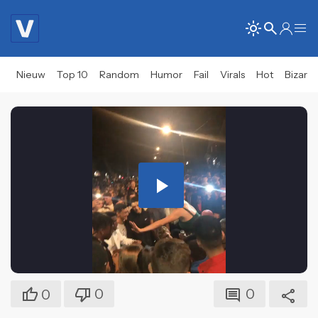
Nieuw
Top 10
Random
Humor
Fail
Virals
Hot
Bizar
Play
Video
0
0
0