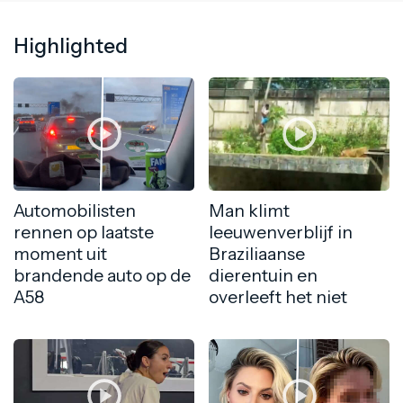
Highlighted
Automobilisten
Man klimt
rennen op laatste
leeuwenverblijf in
moment uit
Braziliaanse
brandende auto op de
dierentuin en
A58
overleeft het niet