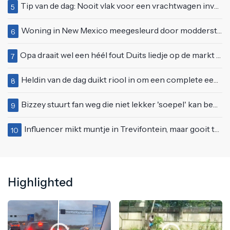
Tip van de dag: Nooit vlak voor een vrachtwagen invoegen
5
Woning in New Mexico meegesleurd door modderstroom
6
Opa draait wel een héél fout Duits liedje op de markt van Emmen
7
Heldin van de dag duikt riool in om een complete eendenfamilie te redden
8
Bizzey stuurt fan weg die niet lekker 'soepel' kan bewegen op podium
9
Influencer mikt muntje in Trevifontein, maar gooit toerist bijna knock-out
10
Highlighted