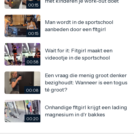
met kinderen je work-out doet
00:15
Man wordt in de sportschool
aanbeden door een fitgirl
00:15
Wait for it: Fitgirl maakt een
videootje in de sportschool
00:58
Een vraag die menig groot denker
bezighoudt: Wanneer is een togus
té groot?
00:08
Onhandige fitgirl krijgt een lading
magnesium in d'r bakkes
00:20