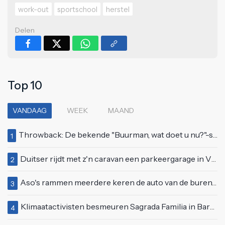
work-out
sportschool
herstel
Delen
Top 10
VANDAAG
WEEK
MAAND
Throwback: De bekende "Buurman, wat doet u nu?"-scène uit Flodder met Tatjana Šimić
1
Duitser rijdt met z'n caravan een parkeergarage in Vlissingen binnen
2
Aso's rammen meerdere keren de auto van de buren, maar doen alsof er niets gebeurd is
3
Klimaatactivisten besmeuren Sagrada Familia in Barcelona met lading verf
4