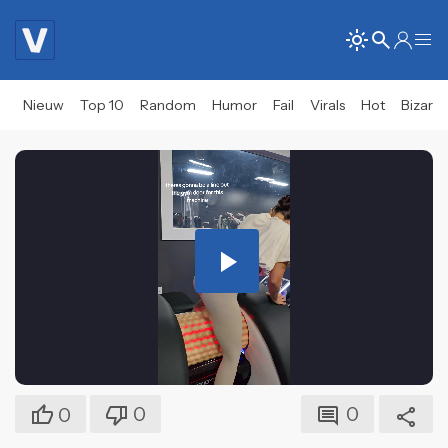
Nieuw
Top 10
Random
Humor
Fail
Virals
Hot
Bizar
Play
Video
0
0
0