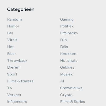
Categorieën
Random
Gaming
Humor
Politiek
Fail
Life hacks
Virals
Fun
Hot
Fails
Bizar
Knokken
Throwback
Hot shots
Dieren
Gekkies
Sport
Muziek
Films & trailers
AI
TV
Shownieuws
Verkeer
Crypto
Influencers
Films & Series