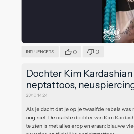
0
0
INFLUENCERS
Dochter Kim Kardashian (
neptattoos, neuspiercin
23/10 14:24
Als je dacht dat je op je twaalfde rebels was
nog niet. De oudste dochter van Kim Kardash
te zien is met alles erop en eraan: blauwe vle