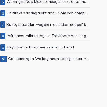
Woning in New Mexico meegesleurd door modderstroom
5
Heldin van de dag duikt riool in om een complete eendenfamilie te redden
6
Bizzey stuurt fan weg die niet lekker 'soepel' kan bewegen op podium
7
Influencer mikt muntje in Trevifontein, maar gooit toerist bijna knock-out
8
Hey boys, tijd voor een snelle fitcheck!
9
Goedemorgen. We beginnen de dag lekker met wat rek- en strekoefeningen
10