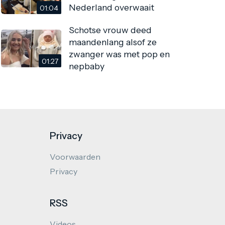
Nederland overwaait
01:04
Schotse vrouw deed
maandenlang alsof ze
zwanger was met pop en
01:27
nepbaby
Privacy
Voorwaarden
Privacy
RSS
Videos