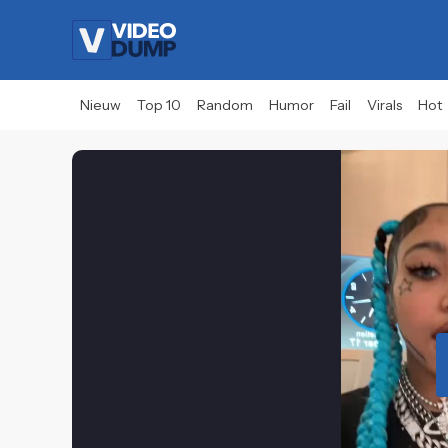
Nieuw
Top 10
Random
Humor
Fail
Virals
Hot