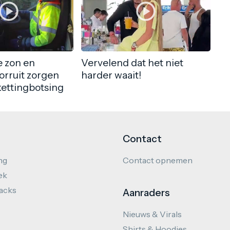
 zon en
Vervelend dat het niet
orruit zorgen
harder waait!
kettingbotsing
Contact
ng
Contact opnemen
ek
hacks
Aanraders
Nieuws & Virals
Shirts & Hoodies