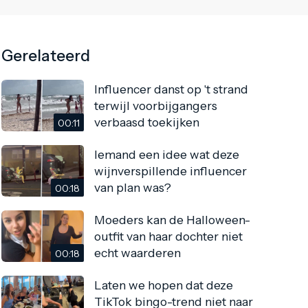
Gerelateerd
Influencer danst op 't strand
terwijl voorbijgangers
verbaasd toekijken
00:11
Iemand een idee wat deze
wijnverspillende influencer
van plan was?
00:18
Moeders kan de Halloween-
outfit van haar dochter niet
echt waarderen
00:18
Laten we hopen dat deze
TikTok bingo-trend niet naar