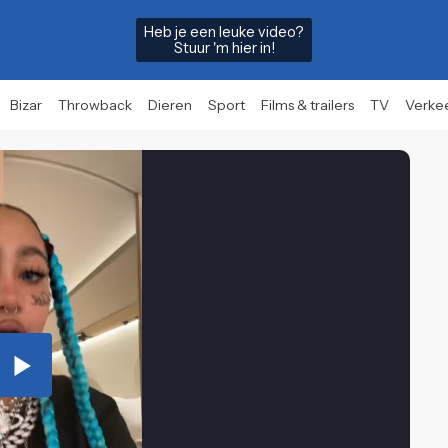
Heb je een leuke video?
Stuur 'm hier in!
Bizar
Throwback
Dieren
Sport
Films & trailers
TV
Verke
Play
Video