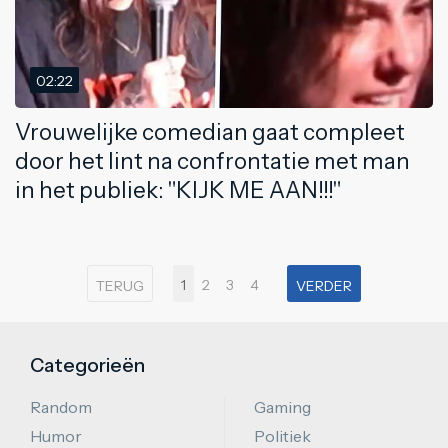
02:22
Vrouwelijke comedian gaat compleet
door het lint na confrontatie met man
in het publiek: "KIJK ME AAN!!!"
1
2
3
4
TERUG
VERDER
Categorieën
Random
Gaming
Humor
Politiek