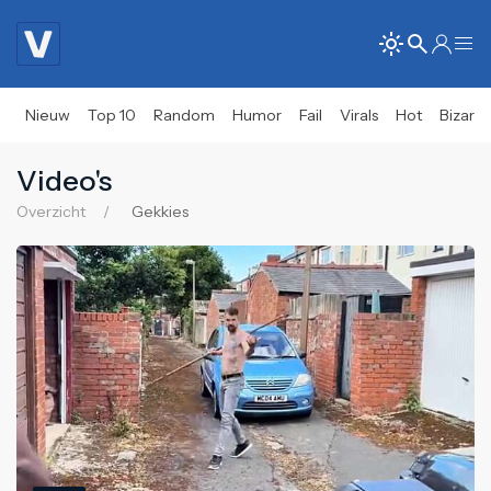
Nieuw
Top 10
Random
Humor
Fail
Virals
Hot
Bizar
Video's
Overzicht
Gekkies