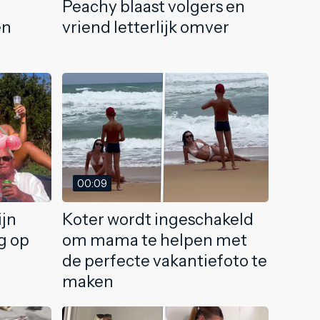
Peachy blaast volgers en
en
vriend letterlijk omver
00:09
ijn
Koter wordt ingeschakeld
g op
om mama te helpen met
de perfecte vakantiefoto te
maken