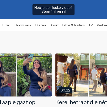
Heb je een leuke video?
Stuur 'm hier in!
Bizar
Throwback
Dieren
Sport
Films & trailers
TV
Verke
00:22
l aapje gaat op
Kerel betrapt die nét 