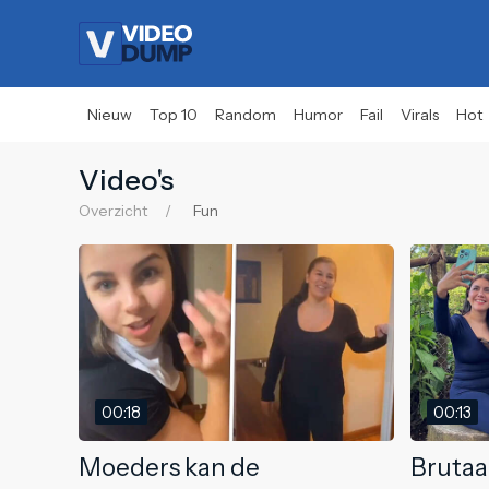
Nieuw
Top 10
Random
Humor
Fail
Virals
Hot
Video's
Overzicht
Fun
00:18
00:13
Moeders kan de
Brutaa