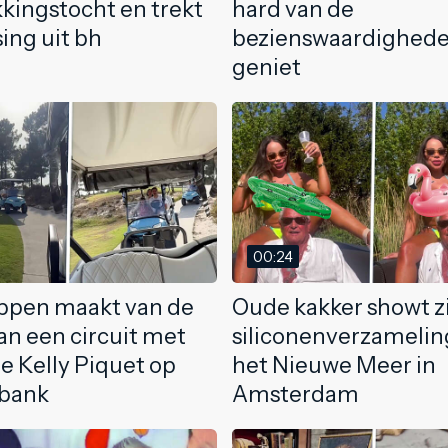
kingstocht en trekt
hard van de
ing uit bh
bezienswaardighed
geniet
00:24
ppen maakt van de
Oude kakker showt z
an een circuit met
siliconenverzamelin
de Kelly Piquet op
het Nieuwe Meer in
rbank
Amsterdam