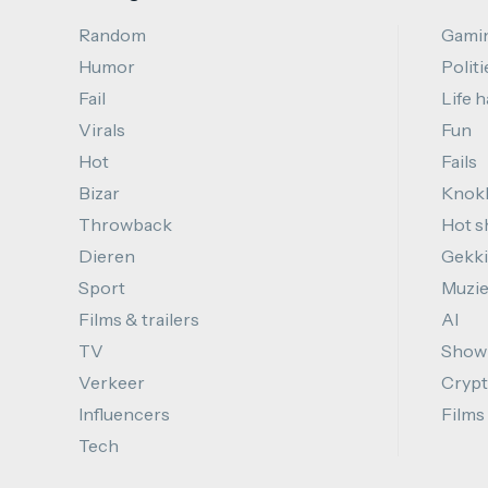
Random
Gami
Humor
Politi
Fail
Life 
Virals
Fun
Hot
Fails
Bizar
Knok
Throwback
Hot s
Dieren
Gekki
Sport
Muzi
Films & trailers
AI
TV
Show
Verkeer
Cryp
Influencers
Films
Tech