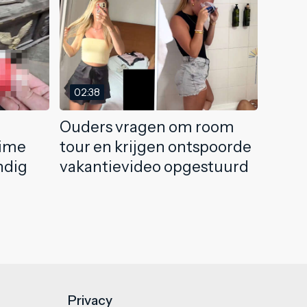
02:38
Ouders vragen om room
eime
tour en krijgen ontspoorde
andig
vakantievideo opgestuurd
Privacy