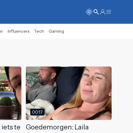
er
Influencers
Tech
Gaming
00:17
iets te
Goedemorgen: Laila