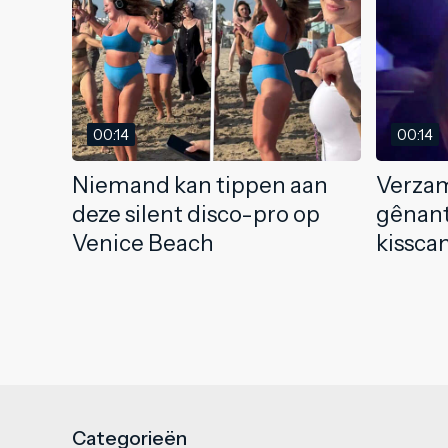
00:14
00:14
Niemand kan tippen aan
Verzam
deze silent disco-pro op
gênant
Venice Beach
kissc
Categorieën