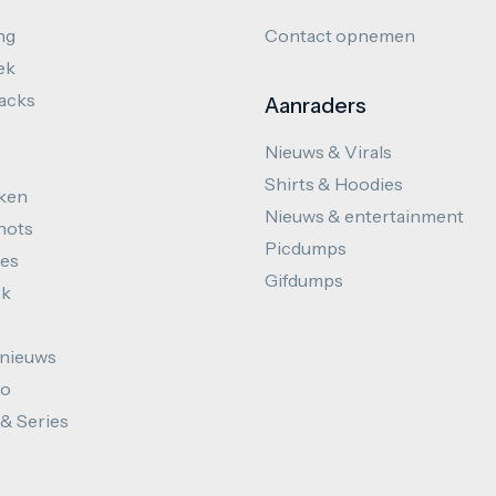
ng
Contact opnemen
ek
hacks
Aanraders
Nieuws & Virals
Shirts & Hoodies
ken
Nieuws & entertainment
hots
Picdumps
es
Gifdumps
ek
nieuws
to
 & Series