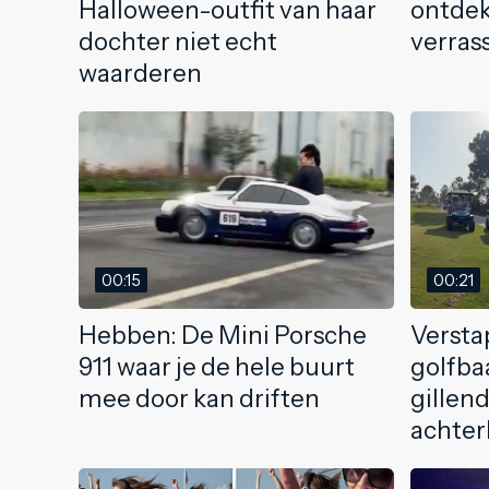
Halloween-outfit van haar
ontdek
dochter niet echt
verrass
waarderen
00:15
00:21
Hebben: De Mini Porsche
Versta
911 waar je de hele buurt
golfba
mee door kan driften
gillen
achte