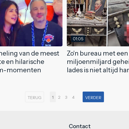
01:05
eling van de meest
Zo'n bureau met een
e en hilarische
miljoenmiljard geh
am-momenten
lades is niet altijd h
1
2
3
4
TERUG
VERDER
Contact