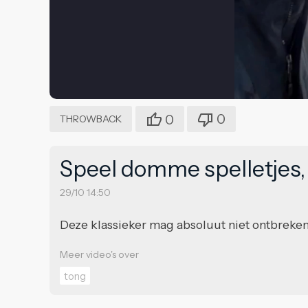
0
0
THROWBACK
Speel domme spelletjes,
29/10 14:50
Deze klassieker mag absoluut niet ontbreke
Meer video's over
tong