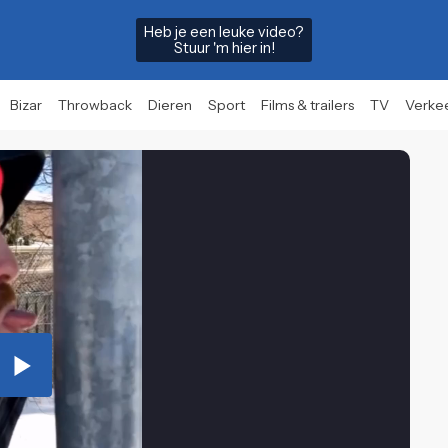
Heb je een leuke video?
Stuur 'm hier in!
Bizar
Throwback
Dieren
Sport
Films & trailers
TV
Verke
Play
Video