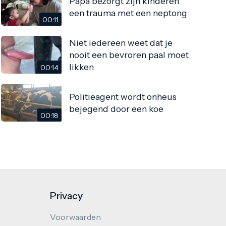
Papa bezorgt zijn kinderen
een trauma met een neptong
00:11
Niet iedereen weet dat je
nooit een bevroren paal moet
likken
00:14
Politieagent wordt onheus
bejegend door een koe
00:18
Privacy
Voorwaarden