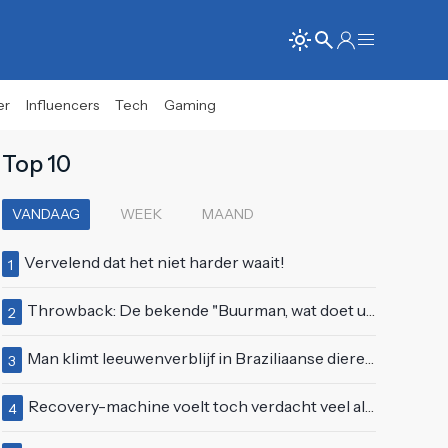
er
Influencers
Tech
Gaming
Top 10
VANDAAG
WEEK
MAAND
Vervelend dat het niet harder waait!
1
Throwback: De bekende "Buurman, wat doet u nu?"-scène uit Flodder met Tatjana Šimić
2
Man klimt leeuwenverblijf in Braziliaanse dierentuin en overleeft het niet
3
Recovery-machine voelt toch verdacht veel als ander soort work-out
4