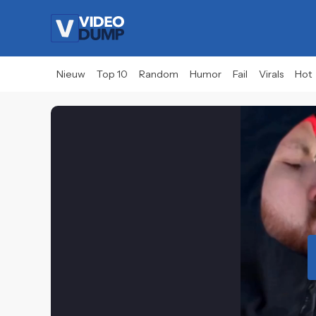
Nieuw
Top 10
Random
Humor
Fail
Virals
Hot