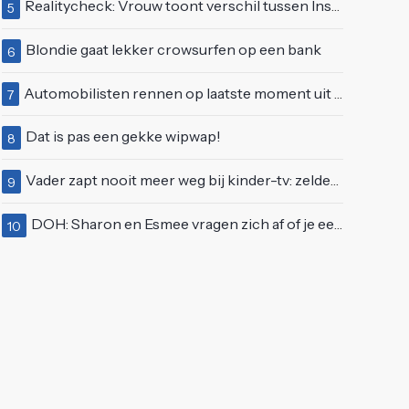
Realitycheck: Vrouw toont verschil tussen Insta-look en realiteit
5
Blondie gaat lekker crowsurfen op een bank
6
Automobilisten rennen op laatste moment uit brandende auto op de A58
7
Dat is pas een gekke wipwap!
8
Vader zapt nooit meer weg bij kinder-tv: zelden zo'n 'beweeglijke' kikker gezien
9
DOH: Sharon en Esmee vragen zich af of je een vegetariër bent als je kip eet
10