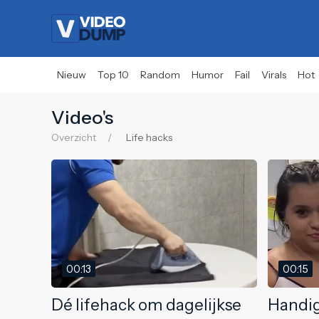
Nieuw
Top 10
Random
Humor
Fail
Virals
Hot
Video's
Overzicht
Life hacks
00:13
00:15
Dé lifehack om dagelijkse
Handig