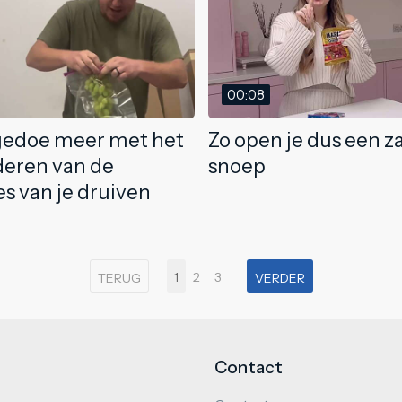
00:08
gedoe meer met het
Zo open je dus een z
deren van de
snoep
es van je druiven
1
2
3
TERUG
VERDER
Contact