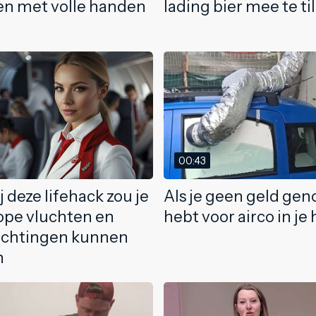
n met volle handen
lading bier mee te ti
00:43
 deze lifehack zou je
Als je geen geld ge
pe vluchten en
hebt voor airco in je 
achtingen kunnen
n