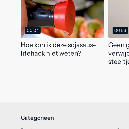
00:04
00:56
Hoe kon ik deze sojasaus-
Geen 
lifehack niet weten?
verwij
steeltj
Categorieën