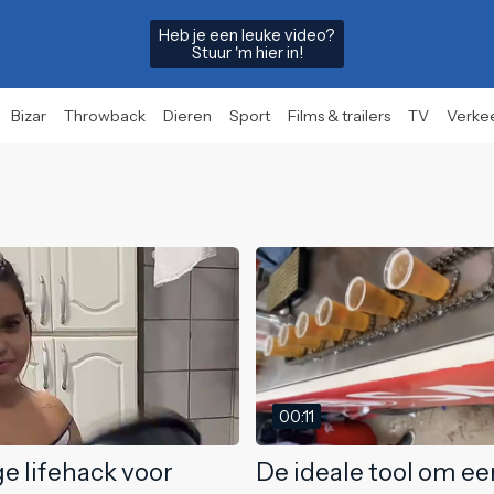
Heb je een leuke video?
Stuur 'm hier in!
Bizar
Throwback
Dieren
Sport
Films & trailers
TV
Verke
00:11
e lifehack voor
De ideale tool om ee