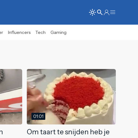
er
Influencers
Tech
Gaming
01:01
n
Om taart te snijden heb je