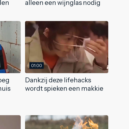
llen
alleen een wijnglas nodig
01:00
noeg
Dankzij deze lifehacks
huis
wordt spieken een makkie