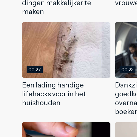
dingen makkelijker te
vrouwe
maken
00:27
00:23
Een lading handige
Dankzij
lifehacks voor in het
goedko
huishouden
overn
boeke