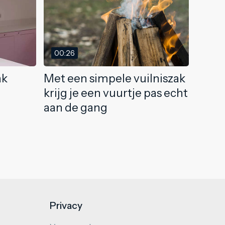
00:26
ak
Met een simpele vuilniszak
krijg je een vuurtje pas echt
aan de gang
Privacy