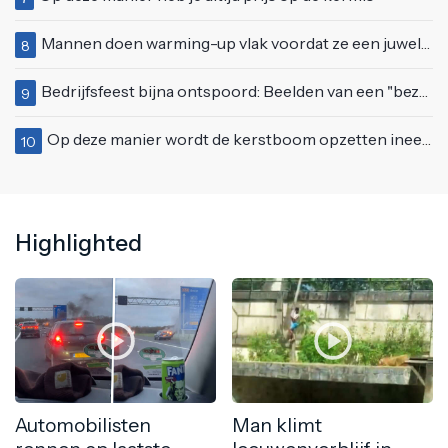
Mannen doen warming-up vlak voordat ze een juwelierszaak in Rhenen overvallen
8
Bedrijfsfeest bijna ontspoord: Beelden van een "bezopen Tino Martin" gaan viraal
9
Op deze manier wordt de kerstboom opzetten ineens een stuk leuker
10
Highlighted
Automobilisten
Man klimt