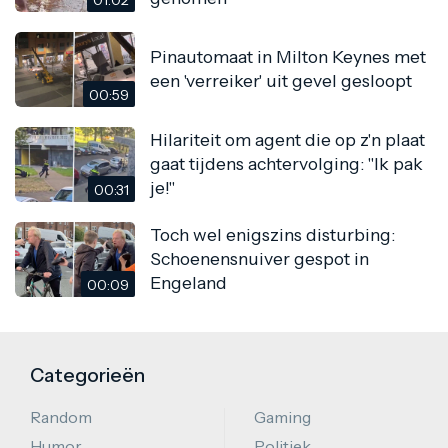
Pinautomaat in Milton Keynes met
een 'verreiker' uit gevel gesloopt
00:59
Hilariteit om agent die op z'n plaat
gaat tijdens achtervolging: "Ik pak
je!"
00:31
Toch wel enigszins disturbing:
Schoenensnuiver gespot in
Engeland
00:09
Categorieën
Random
Gaming
Humor
Politiek