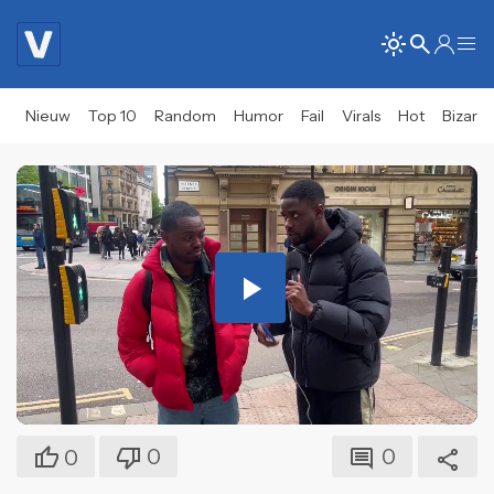
Nieuw
Top 10
Random
Humor
Fail
Virals
Hot
Bizar
Play
Video
0
0
0