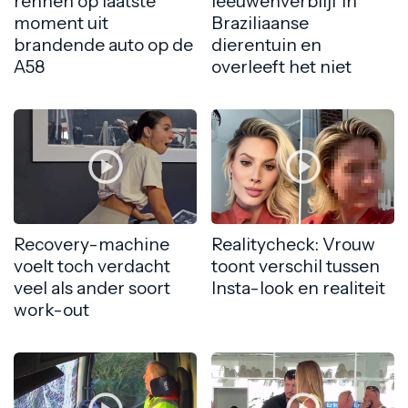
rennen op laatste
leeuwenverblijf in
moment uit
Braziliaanse
brandende auto op de
dierentuin en
A58
overleeft het niet
Recovery-machine
Realitycheck: Vrouw
voelt toch verdacht
toont verschil tussen
veel als ander soort
Insta-look en realiteit
work-out