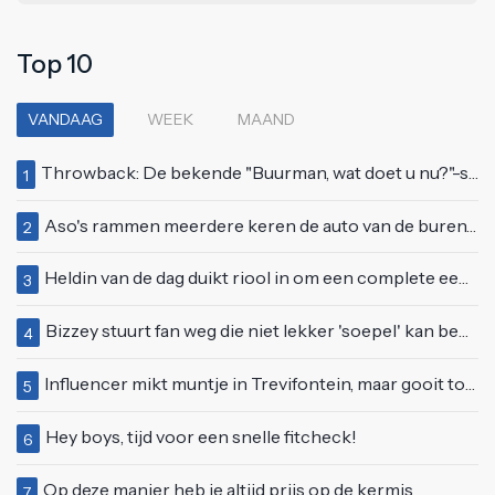
Top 10
VANDAAG
WEEK
MAAND
Throwback: De bekende "Buurman, wat doet u nu?"-scène uit Flodder met Tatjana Šimić
1
Aso's rammen meerdere keren de auto van de buren, maar doen alsof er niets gebeurd is
2
Heldin van de dag duikt riool in om een complete eendenfamilie te redden
3
Bizzey stuurt fan weg die niet lekker 'soepel' kan bewegen op podium
4
Influencer mikt muntje in Trevifontein, maar gooit toerist bijna knock-out
5
Hey boys, tijd voor een snelle fitcheck!
6
Op deze manier heb je altijd prijs op de kermis
7