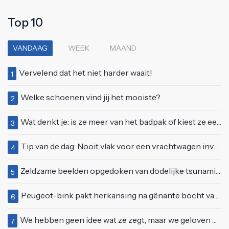
Top 10
VANDAAG
WEEK
MAAND
Vervelend dat het niet harder waait!
1
Welke schoenen vind jij het mooiste?
2
Wat denkt je: is ze meer van het badpak of kiest ze eerder voor een bikini?
3
Tip van de dag: Nooit vlak voor een vrachtwagen invoegen
4
Zeldzame beelden opgedoken van dodelijke tsunami uit 2004
5
Peugeot-bink pakt herkansing na gênante bocht van 180 graden bij verkeerslicht
6
We hebben geen idee wat ze zegt, maar we geloven haar helemaal!
7