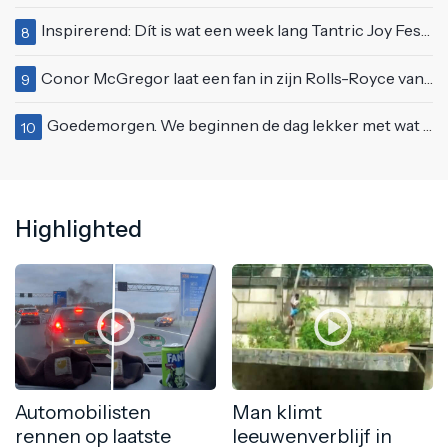
Inspirerend: Dít is wat een week lang Tantric Joy Festival met je doet
8
Conor McGregor laat een fan in zijn Rolls-Royce van $600.000
9
Goedemorgen. We beginnen de dag lekker met wat rek- en strekoefeningen
10
Highlighted
Automobilisten
Man klimt
rennen op laatste
leeuwenverblijf in