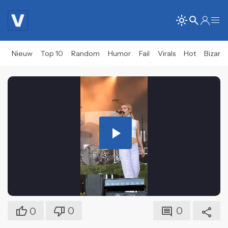
Nieuw
Top 10
Random
Humor
Fail
Virals
Hot
Bizar
Play
Video
0
0
0