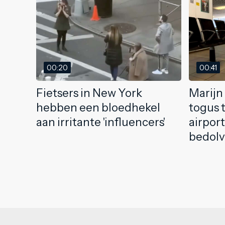
00:20
00:41
Fietsers in New York
Marijn 
hebben een bloedhekel
togus 
aan irritante 'influencers'
airpor
bedolv