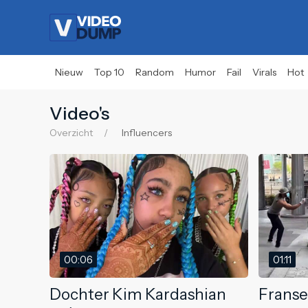
Nieuw
Top 10
Random
Humor
Fail
Virals
Hot
Video's
Overzicht
Influencers
00:06
01:11
Dochter Kim Kardashian
Franse