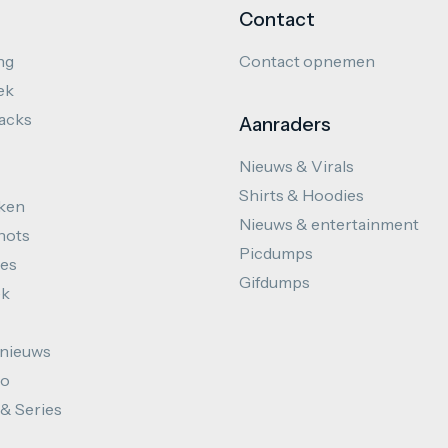
Contact
ng
Contact opnemen
ek
hacks
Aanraders
Nieuws & Virals
Shirts & Hoodies
ken
Nieuws & entertainment
hots
Picdumps
es
Gifdumps
ek
nieuws
to
 & Series