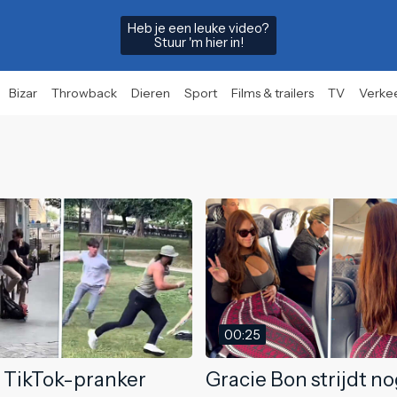
Heb je een leuke video?
Stuur 'm hier in!
Bizar
Throwback
Dieren
Sport
Films & trailers
TV
Verke
00:25
 TikTok-pranker
Gracie Bon strijdt n