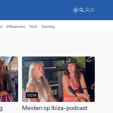
er
Influencers
Tech
Gaming
00:14
og
Meiden op Ibiza-podcast