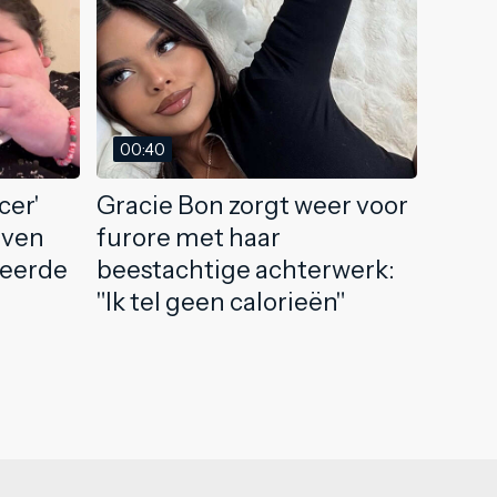
00:40
cer'
Gracie Bon zorgt weer voor
rven
furore met haar
teerde
beestachtige achterwerk:
"Ik tel geen calorieën"