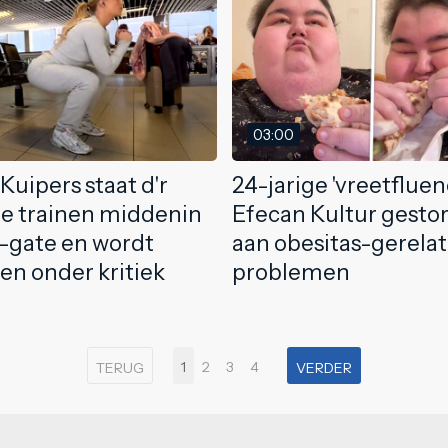
03:00
Kuipers staat d'r
24-jarige 'vreetfluen
te trainen middenin
Efecan Kultur gesto
t-gate en wordt
aan obesitas-gerela
en onder kritiek
problemen
1
2
3
4
TERUG
VERDER