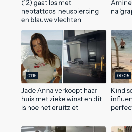
(12) gaat los met
Amine 
neptattoos, neuspiercing
na 'gra
en blauwe vlechten
01:15
00:05
Jade Anna verkoopt haar
Kind sc
huis met zieke winst en dít
influe
is hoe het eruitziet
perfec