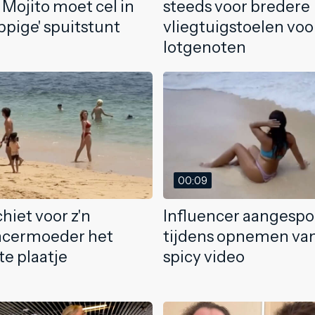
Mojito moet cel in
steeds voor bredere
ppige' spuitstunt
vliegtuigstoelen voo
lotgenoten
00:09
hiet voor z'n
Influencer aangespo
ncermoeder het
tijdens opnemen va
te plaatje
spicy video