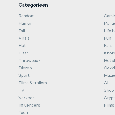
Categorieën
Random
Gami
Humor
Politi
Fail
Life 
Virals
Fun
Hot
Fails
Bizar
Knok
Throwback
Hot s
Dieren
Gekki
Sport
Muzi
Films & trailers
AI
TV
Show
Verkeer
Cryp
Influencers
Films
Tech