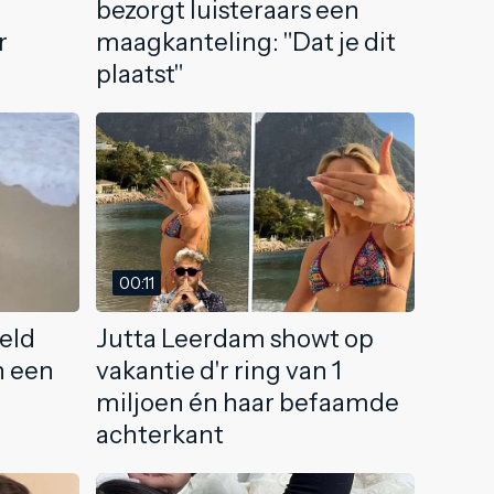
bezorgt luisteraars een
r
maagkanteling: "Dat je dit
plaatst"
00:11
eld
Jutta Leerdam showt op
n een
vakantie d'r ring van 1
miljoen én haar befaamde
achterkant