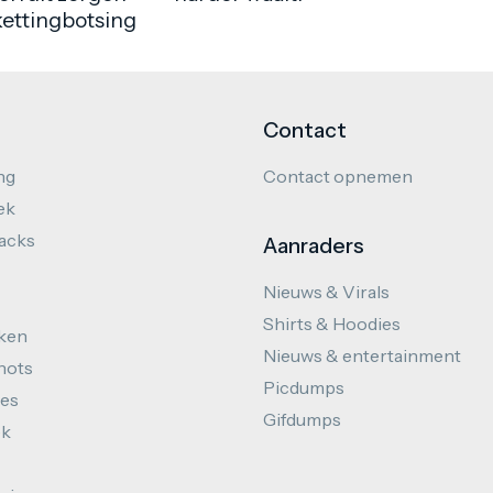
kettingbotsing
Contact
ng
Contact opnemen
ek
hacks
Aanraders
Nieuws & Virals
Shirts & Hoodies
ken
Nieuws & entertainment
hots
Picdumps
es
Gifdumps
ek