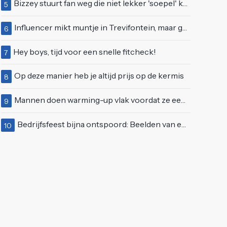
Bizzey stuurt fan weg die niet lekker 'soepel' kan bewegen op podium
5
Influencer mikt muntje in Trevifontein, maar gooit toerist bijna knock-out
6
Hey boys, tijd voor een snelle fitcheck!
7
Op deze manier heb je altijd prijs op de kermis
8
Mannen doen warming-up vlak voordat ze een juwelierszaak in Rhenen overvallen
9
Bedrijfsfeest bijna ontspoord: Beelden van een "bezopen Tino Martin" gaan viraal
10