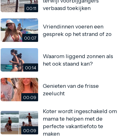
terwijl voorbijgangers
verbaasd toekijken
00:11
Vriendinnen voeren een
gesprek op het strand of zo
00:07
Waarom liggend zonnen als
het ook staand kan?
00:14
Genieten van de frisse
zeelucht
00:09
Koter wordt ingeschakeld om
mama te helpen met de
perfecte vakantiefoto te
00:09
maken