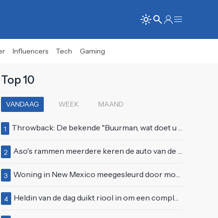
er
Influencers
Tech
Gaming
Top 10
VANDAAG
WEEK
MAAND
Throwback: De bekende "Buurman, wat doet u nu?"-scène uit Flodder met Tatjana Šimić
1
Aso's rammen meerdere keren de auto van de buren, maar doen alsof er niets gebeurd is
2
Woning in New Mexico meegesleurd door modderstroom
3
Heldin van de dag duikt riool in om een complete eendenfamilie te redden
4