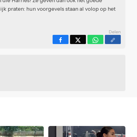
n die Harries! Ze geven dan ook het goede
ijk praten: hun voorgevels staan al volop op het
Delen