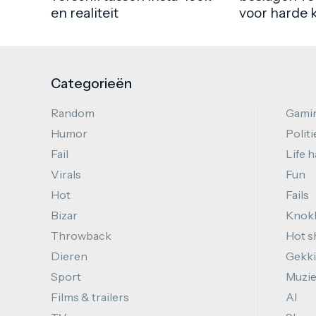
en realiteit
voor harde 
Categorieën
Random
Gami
Humor
Politi
Fail
Life 
Virals
Fun
Hot
Fails
Bizar
Knok
Throwback
Hot s
Dieren
Gekki
Sport
Muzi
Films & trailers
AI