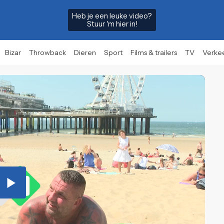
Heb je een leuke video?
Stuur 'm hier in!
Bizar
Throwback
Dieren
Sport
Films & trailers
TV
Verke
Play
Video