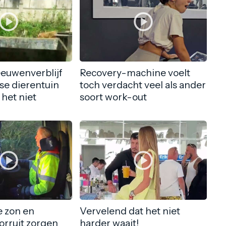
eeuwenverblijf
Recovery-machine voelt
nse dierentuin
toch verdacht veel als ander
 het niet
soort work-out
 zon en
Vervelend dat het niet
orruit zorgen
harder waait!