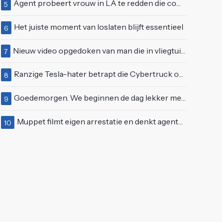
Agent probeert vrouw in LA te redden die compleet van het padje is
5
Het juiste moment van loslaten blijft essentieel
6
Nieuw video opgedoken van man die in vliegtuigmotor springt op vliegveld Milaan
7
Ranzige Tesla-hater betrapt die Cybertruck op een 'speciale bruine coating' trakteert
8
Goedemorgen. We beginnen de dag lekker met wat rek- en strekoefeningen
9
Muppet filmt eigen arrestatie en denkt agenten te kunnen laten schorsen: "Jullie krijgen maandje vakantie"
10