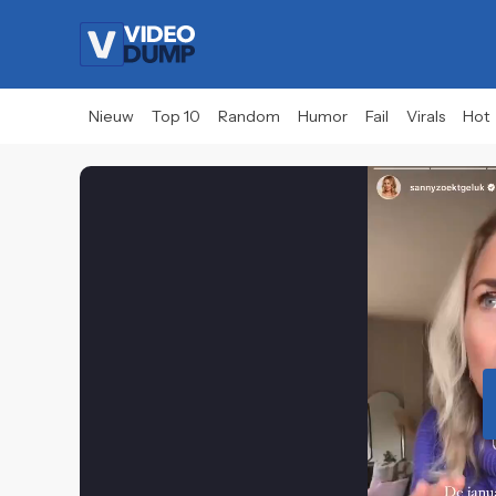
Nieuw
Top 10
Random
Humor
Fail
Virals
Hot