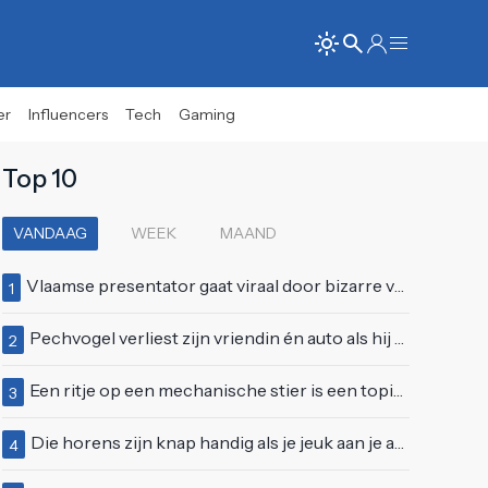
er
Influencers
Tech
Gaming
Top 10
VANDAAG
WEEK
MAAND
Vlaamse presentator gaat viraal door bizarre vertoning op live televisie: "Helemaal stijf van de bloem"
1
Pechvogel verliest zijn vriendin én auto als hij bocht te scherp neemt
2
Een ritje op een mechanische stier is een topidee voor een eerste date
3
Die horens zijn knap handig als je jeuk aan je arie hebt
4