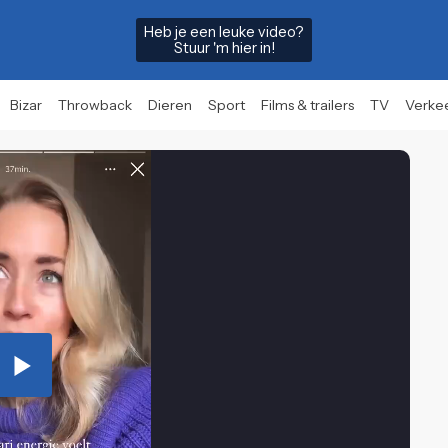
Heb je een leuke video?
Stuur 'm hier in!
Bizar
Throwback
Dieren
Sport
Films & trailers
TV
Verke
Play
Video