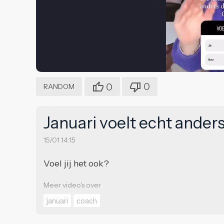
0
0
RANDOM
Januari voelt echt anders 
15/01 14:15
Voel jij het ook?
Meer video's over
januari
coach