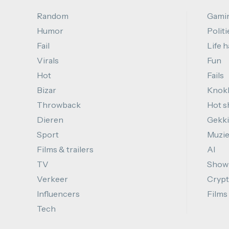
Random
Gami
Humor
Politi
Fail
Life 
Virals
Fun
Hot
Fails
Bizar
Knok
Throwback
Hot s
Dieren
Gekki
Sport
Muzi
Films & trailers
AI
TV
Show
Verkeer
Cryp
Influencers
Films
Tech