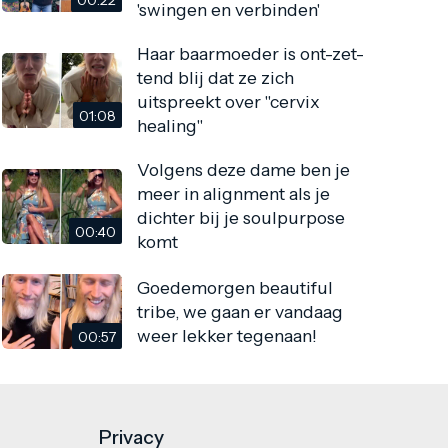
'swingen en verbinden'
Haar baarmoeder is ont-zet-
tend blij dat ze zich
uitspreekt over "cervix
01:08
healing"
Volgens deze dame ben je
meer in alignment als je
dichter bij je soulpurpose
00:40
komt
Goedemorgen beautiful
tribe, we gaan er vandaag
weer lekker tegenaan!
00:57
Privacy