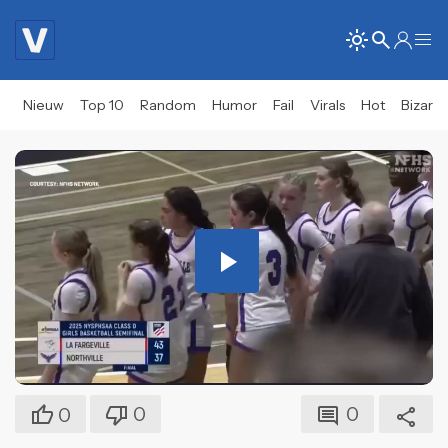
Nieuw
Top 10
Random
Humor
Fail
Virals
Hot
Bizar
Play
Video
0
0
0