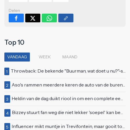
Delen
Top 10
VANDAAG
WEEK
MAAND
Throwback: De bekende "Buurman, wat doet u nu?"-scène uit Flodder met Tatjana Šimić
1
Aso's rammen meerdere keren de auto van de buren, maar doen alsof er niets gebeurd is
2
Heldin van de dag duikt riool in om een complete eendenfamilie te redden
3
Bizzey stuurt fan weg die niet lekker 'soepel' kan bewegen op podium
4
Influencer mikt muntje in Trevifontein, maar gooit toerist bijna knock-out
5