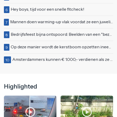
Hey boys, tijd voor een snelle fitcheck!
6
Mannen doen warming-up vlak voordat ze een juwelierszaak in Rhenen overvallen
7
Bedrijfsfeest bijna ontspoord: Beelden van een "bezopen Tino Martin" gaan viraal
8
Op deze manier wordt de kerstboom opzetten ineens een stuk leuker
9
Amsterdammers kunnen € 1.000,- verdienen als ze deze simpele vragen goed beantwoorden
10
Highlighted