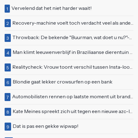
Vervelend dat het niet harder waait!
1
Recovery-machine voelt toch verdacht veel als ander soort work-out
2
Throwback: De bekende "Buurman, wat doet u nu?"-scène uit Flodder met Tatjana Šimić
3
Man klimt leeuwenverblijf in Braziliaanse dierentuin en overleeft het niet
4
Realitycheck: Vrouw toont verschil tussen Insta-look en realiteit
5
Blondie gaat lekker crowsurfen op een bank
6
Automobilisten rennen op laatste moment uit brandende auto op de A58
7
Kate Meines spreekt zich uit tegen een nieuwe azc-locatie in Lisse
8
Dat is pas een gekke wipwap!
9