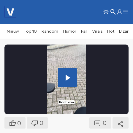
Nieuw
Top 10
Random
Humor
Fail
Virals
Hot
Bizar
Play
Video
0
0
0