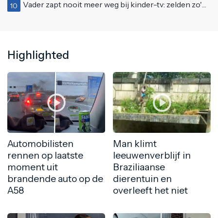
Vader zapt nooit meer weg bij kinder-tv: zelden zo'n 'beweeglijke' kikker gezien
10
Highlighted
Automobilisten
Man klimt
rennen op laatste
leeuwenverblijf in
moment uit
Braziliaanse
brandende auto op de
dierentuin en
A58
overleeft het niet