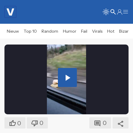
Nieuw
Top 10
Random
Humor
Fail
Virals
Hot
Bizar
Play
Video
0
0
0