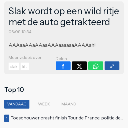
Slak wordt op een wild ritje
met de auto getrakteerd
06/09 10:54
AAAaaAAaAAaaAAAaaaaaaAAAAah!
Meer video's over
Delen
slak
lift
Top 10
VANDAAG
WEEK
MAAND
Toeschouwer crasht finish Tour de France, politie deelt bodycheck uit
1