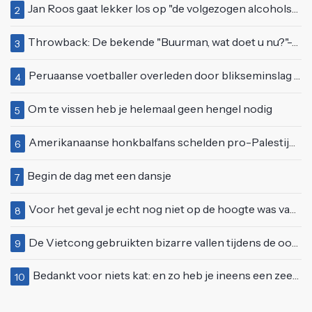
Jan Roos gaat lekker los op "de volgezogen alcoholspons" Robert Jensen
2
Throwback: De bekende "Buurman, wat doet u nu?"-scène uit Flodder met Tatjana Šimić
3
Peruaanse voetballer overleden door blikseminslag tijdens wedstrijd, vijf anderen gewond
4
Om te vissen heb je helemaal geen hengel nodig
5
Amerikanaanse honkbalfans schelden pro-Palestijnse demonstranten uit
6
Begin de dag met een dansje
7
Voor het geval je echt nog niet op de hoogte was van deze Starbucks-lifehack
8
De Vietcong gebruikten bizarre vallen tijdens de oorlog
9
Bedankt voor niets kat: en zo heb je ineens een zeemeeuw in huis
10