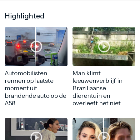
Highlighted
Automobilisten
Man klimt
rennen op laatste
leeuwenverblijf in
moment uit
Braziliaanse
brandende auto op de
dierentuin en
A58
overleeft het niet