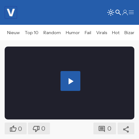
Nieuw
Top 10
Random
Humor
Fail
Virals
Hot
Bizar
Play
Video
0
0
0