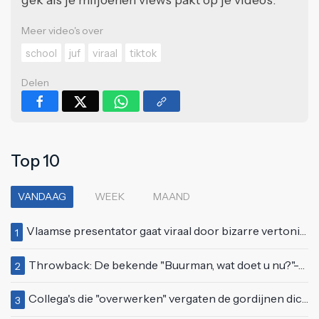
Meer video's over
school
juf
viraal
tiktok
Delen
Top 10
VANDAAG
WEEK
MAAND
Vlaamse presentator gaat viraal door bizarre vertoning op live televisie: "Helemaal stijf van de bloem"
1
Throwback: De bekende "Buurman, wat doet u nu?"-scène uit Flodder met Tatjana Šimić
2
Collega's die "overwerken" vergaten de gordijnen dicht te doen
3