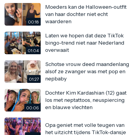
Moeders kan de Halloween-outfit
van haar dochter niet echt
waarderen
00:18
Laten we hopen dat deze TikTok
bingo-trend niet naar Nederland
overwaait
01:04
Schotse vrouw deed maandenlang
alsof ze zwanger was met pop en
nepbaby
01:27
Dochter Kim Kardashian (12) gaat
los met neptattoos, neuspiercing
en blauwe vlechten
00:06
Opa geniet met volle teugen van
het uitzicht tijdens TikTok-dansje