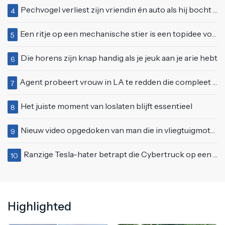
Pechvogel verliest zijn vriendin én auto als hij bocht te scherp neemt
4
Een ritje op een mechanische stier is een topidee voor een eerste date
5
Die horens zijn knap handig als je jeuk aan je arie hebt
6
Agent probeert vrouw in LA te redden die compleet van het padje is
7
Het juiste moment van loslaten blijft essentieel
8
Nieuw video opgedoken van man die in vliegtuigmotor springt op vliegveld Milaan
9
Ranzige Tesla-hater betrapt die Cybertruck op een 'speciale bruine coating' trakteert
10
Highlighted