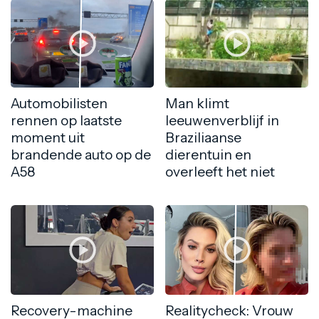
Automobilisten
Man klimt
rennen op laatste
leeuwenverblijf in
moment uit
Braziliaanse
brandende auto op de
dierentuin en
A58
overleeft het niet
Recovery-machine
Realitycheck: Vrouw