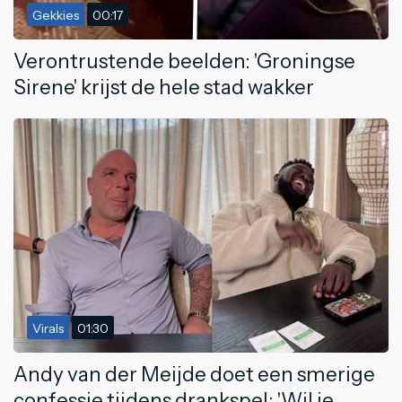
Gekkies
00:17
Verontrustende beelden: 'Groningse
Sirene' krijst de hele stad wakker
Virals
01:30
Andy van der Meijde doet een smerige
confessie tijdens drankspel: 'Wil je