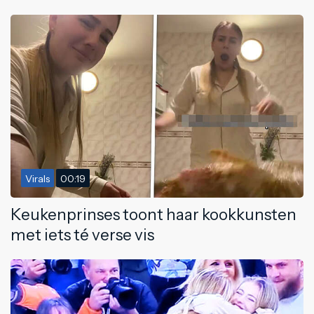
Virals
00:19
Keukenprinses toont haar kookkunsten
met iets té verse vis