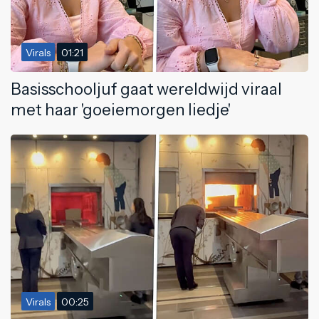
Virals
01:21
Basisschooljuf gaat wereldwijd viraal
met haar 'goeiemorgen liedje'
Virals
00:25