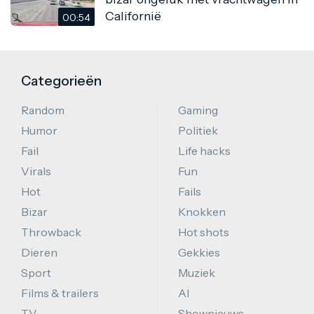
Californië
00:54
Categorieën
Random
Gaming
Humor
Politiek
Fail
Life hacks
Virals
Fun
Hot
Fails
Bizar
Knokken
Throwback
Hot shots
Dieren
Gekkies
Sport
Muziek
Films & trailers
AI
TV
Shownieuws