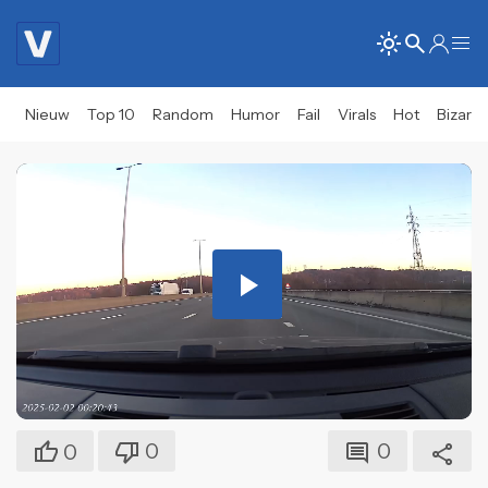
Nieuw
Top 10
Random
Humor
Fail
Virals
Hot
Bizar
Play
Video
0
0
0