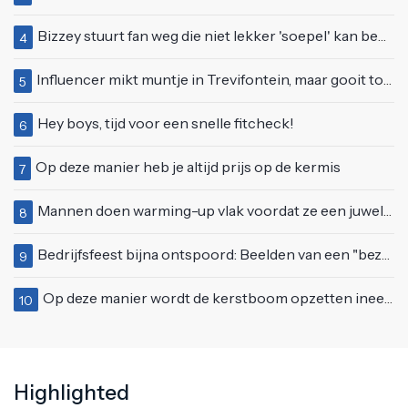
Bizzey stuurt fan weg die niet lekker 'soepel' kan bewegen op podium
4
Influencer mikt muntje in Trevifontein, maar gooit toerist bijna knock-out
5
Hey boys, tijd voor een snelle fitcheck!
6
Op deze manier heb je altijd prijs op de kermis
7
Mannen doen warming-up vlak voordat ze een juwelierszaak in Rhenen overvallen
8
Bedrijfsfeest bijna ontspoord: Beelden van een "bezopen Tino Martin" gaan viraal
9
Op deze manier wordt de kerstboom opzetten ineens een stuk leuker
10
Highlighted