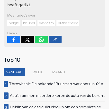
heeft getikt.
Meer video's over
belgië
brussel
dashcam
brake check
Delen
Top 10
VANDAAG
WEEK
MAAND
Throwback: De bekende "Buurman, wat doet u nu?"-scène uit Flodder met Tatjana Šimić
1
Aso's rammen meerdere keren de auto van de buren, maar doen alsof er niets gebeurd is
2
Heldin van de dag duikt riool in om een complete eendenfamilie te redden
3