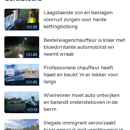
Laagstaande zon en beslagen
voorruit zorgen voor harde
kettingbotsing
00:35
Bestelwagenchauffeur is klaar met
bloedirritante automobilist en
neemt wraak
00:45
Professionele chauffeur heeft
haast en beukt 'm er lekker voor
langs
00:45
Wielrenner moet auto ontwijken
en belandt ondersteboven in de
berm
00:13
Illegale immigrant veroorzaakt
bizar ongeluk met vrachtwagen in