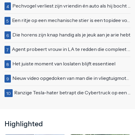
Pechvogel verliest zijn vriendin én auto als hij bocht te scherp neemt
4
Een ritje op een mechanische stier is een topidee voor een eerste date
5
Die horens zijn knap handig als je jeuk aan je arie hebt
6
Agent probeert vrouw in LA te redden die compleet van het padje is
7
Het juiste moment van loslaten blijft essentieel
8
Nieuw video opgedoken van man die in vliegtuigmotor springt op vliegveld Milaan
9
Ranzige Tesla-hater betrapt die Cybertruck op een 'speciale bruine coating' trakteert
10
Highlighted