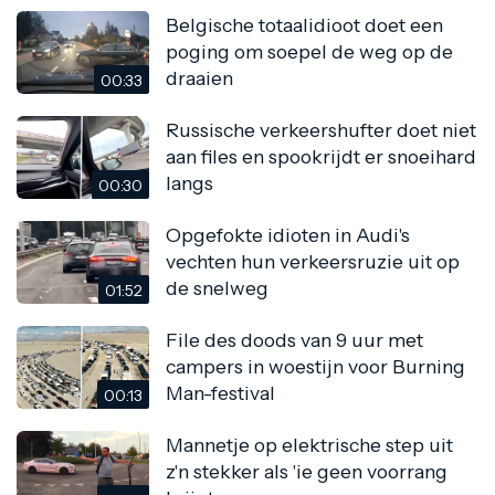
Belgische totaalidioot doet een
poging om soepel de weg op de
draaien
00:33
Russische verkeershufter doet niet
aan files en spookrijdt er snoeihard
langs
00:30
Opgefokte idioten in Audi's
vechten hun verkeersruzie uit op
de snelweg
01:52
File des doods van 9 uur met
campers in woestijn voor Burning
Man-festival
00:13
Mannetje op elektrische step uit
z'n stekker als 'ie geen voorrang