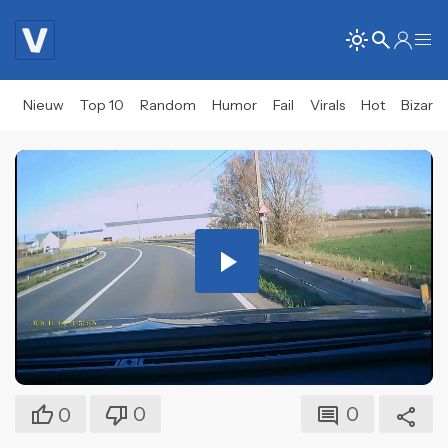
Nieuw
Top 10
Random
Humor
Fail
Virals
Hot
Bizar
Play
Video
0
0
0