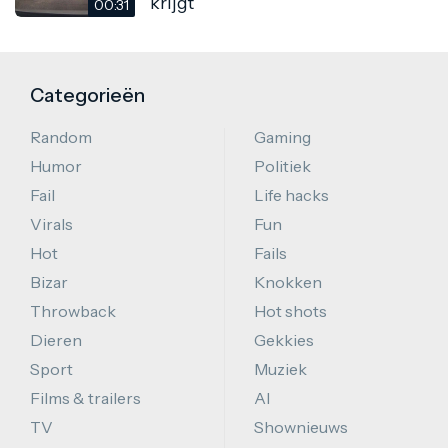
krijgt
00:31
Categorieën
Random
Gaming
Humor
Politiek
Fail
Life hacks
Virals
Fun
Hot
Fails
Bizar
Knokken
Throwback
Hot shots
Dieren
Gekkies
Sport
Muziek
Films & trailers
AI
TV
Shownieuws