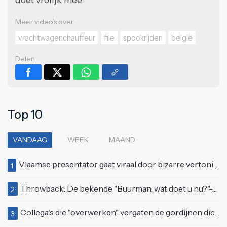
Meer video's over
vrachtwagenchauffeur
file
spookrijden
belgië
Delen
Top 10
VANDAAG
WEEK
MAAND
Vlaamse presentator gaat viraal door bizarre vertoning op live televisie: "Helemaal stijf van de bloem"
1
Throwback: De bekende "Buurman, wat doet u nu?"-scène uit Flodder met Tatjana Šimić
2
Collega's die "overwerken" vergaten de gordijnen dicht te doen
3