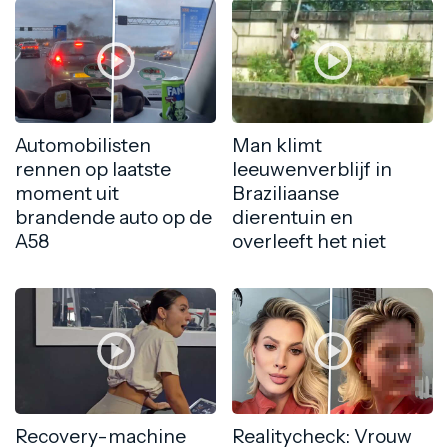
Automobilisten
Man klimt
rennen op laatste
leeuwenverblijf in
moment uit
Braziliaanse
brandende auto op de
dierentuin en
A58
overleeft het niet
Recovery-machine
Realitycheck: Vrouw