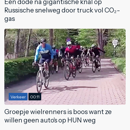
Eén dode na gigantische knal op
Russische snelweg door truck vol CO₂-
gas
Verkeer
00:11
Groepje wielrenners is boos want ze
willen geen auto's op HUN weg