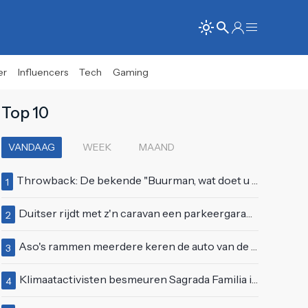
er
Influencers
Tech
Gaming
Top 10
VANDAAG
WEEK
MAAND
Throwback: De bekende "Buurman, wat doet u nu?"-scène uit Flodder met Tatjana Šimić
1
Duitser rijdt met z'n caravan een parkeergarage in Vlissingen binnen
2
Aso's rammen meerdere keren de auto van de buren, maar doen alsof er niets gebeurd is
3
Klimaatactivisten besmeuren Sagrada Familia in Barcelona met lading verf
4