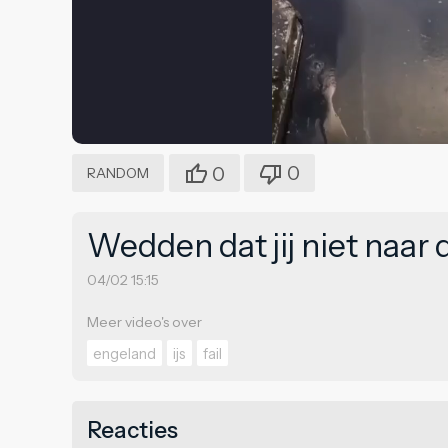
0
0
RANDOM
Wedden dat jij niet naar
04/02 15:15
Meer video's over
engeland
ijs
fail
Reacties