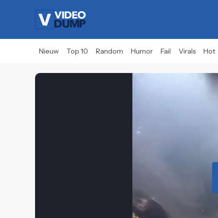
Nieuw
Top 10
Random
Humor
Fail
Virals
Hot