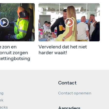
 zon en
Vervelend dat het niet
orruit zorgen
harder waait!
kettingbotsing
Contact
ng
Contact opnemen
ek
hacks
Aanraders