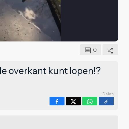
0
 de overkant kunt lopen!?
Delen