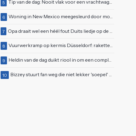
Tip van de dag: Nooit vlak voor een vrachtwagen invoegen
5
Woning in New Mexico meegesleurd door modderstroom
6
Opa draait wel een héél fout Duits liedje op de markt van Emmen
7
Vuurwerkramp op kermis Düsseldorf: raketten schieten het publiek in
8
Heldin van de dag duikt riool in om een complete eendenfamilie te redden
9
Bizzey stuurt fan weg die niet lekker 'soepel' kan bewegen op podium
10