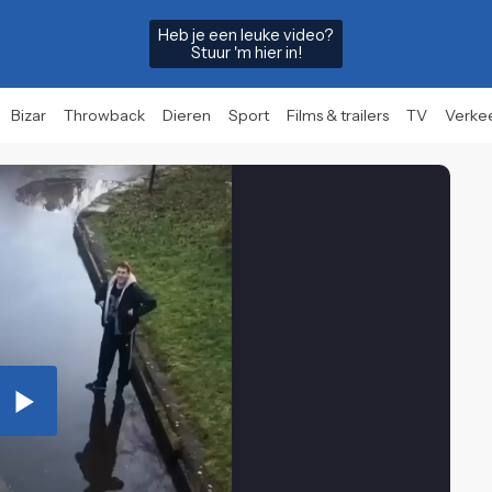
Heb je een leuke video?
Stuur 'm hier in!
Bizar
Throwback
Dieren
Sport
Films & trailers
TV
Verke
Play
Video