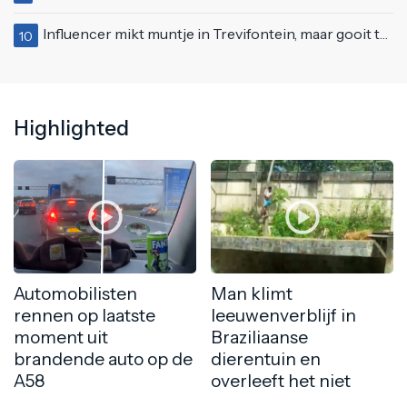
Influencer mikt muntje in Trevifontein, maar gooit toerist bijna knock-out
10
Highlighted
Automobilisten
Man klimt
rennen op laatste
leeuwenverblijf in
moment uit
Braziliaanse
brandende auto op de
dierentuin en
A58
overleeft het niet