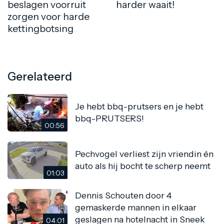
beslagen voorruit
harder waait!
zorgen voor harde
kettingbotsing
Gerelateerd
Je hebt bbq-prutsers en je hebt
bbq-PRUTSERS!
00:56
Pechvogel verliest zijn vriendin én
auto als hij bocht te scherp neemt
01:03
Dennis Schouten door 4
gemaskerde mannen in elkaar
geslagen na hotelnacht in Sneek
04:01