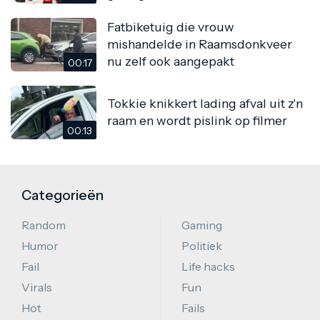
Fatbiketuig die vrouw
mishandelde in Raamsdonkveer
nu zelf ook aangepakt
00:17
Tokkie knikkert lading afval uit z'n
raam en wordt pislink op filmer
00:13
Categorieën
Random
Gaming
Humor
Politiek
Fail
Life hacks
Virals
Fun
Hot
Fails