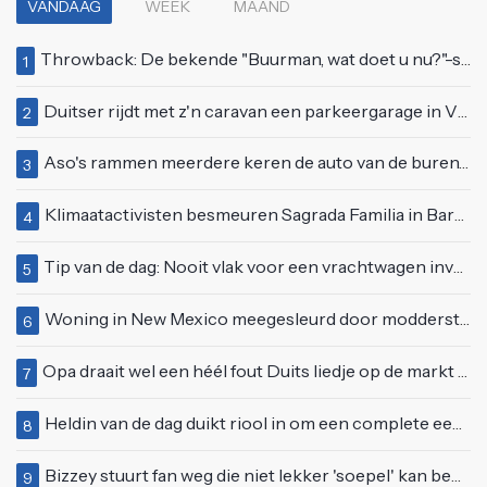
VANDAAG
WEEK
MAAND
Throwback: De bekende "Buurman, wat doet u nu?"-scène uit Flodder met Tatjana Šimić
1
Duitser rijdt met z'n caravan een parkeergarage in Vlissingen binnen
2
Aso's rammen meerdere keren de auto van de buren, maar doen alsof er niets gebeurd is
3
Klimaatactivisten besmeuren Sagrada Familia in Barcelona met lading verf
4
Tip van de dag: Nooit vlak voor een vrachtwagen invoegen
5
Woning in New Mexico meegesleurd door modderstroom
6
Opa draait wel een héél fout Duits liedje op de markt van Emmen
7
Heldin van de dag duikt riool in om een complete eendenfamilie te redden
8
Bizzey stuurt fan weg die niet lekker 'soepel' kan bewegen op podium
9