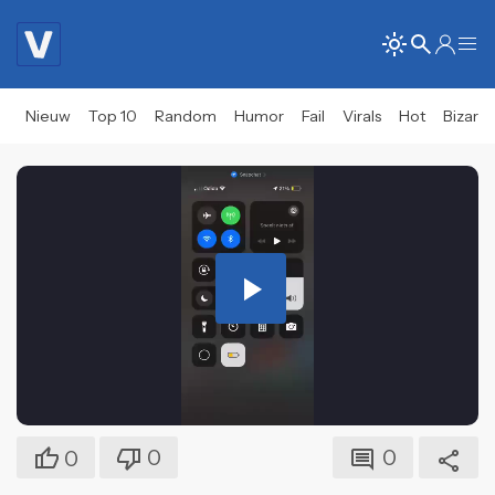
Nieuw
Top 10
Random
Humor
Fail
Virals
Hot
Bizar
Play
Video
0
0
0