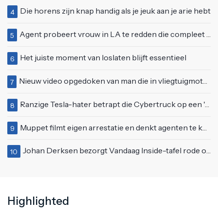
Die horens zijn knap handig als je jeuk aan je arie hebt
4
Agent probeert vrouw in LA te redden die compleet van het padje is
5
Het juiste moment van loslaten blijft essentieel
6
Nieuw video opgedoken van man die in vliegtuigmotor springt op vliegveld Milaan
7
Ranzige Tesla-hater betrapt die Cybertruck op een 'speciale bruine coating' trakteert
8
Muppet filmt eigen arrestatie en denkt agenten te kunnen laten schorsen: "Jullie krijgen maandje vakantie"
9
Johan Derksen bezorgt Vandaag Inside-tafel rode oortjes met vuig verhaal: "Dat gebeurde al in de gang"
10
Highlighted