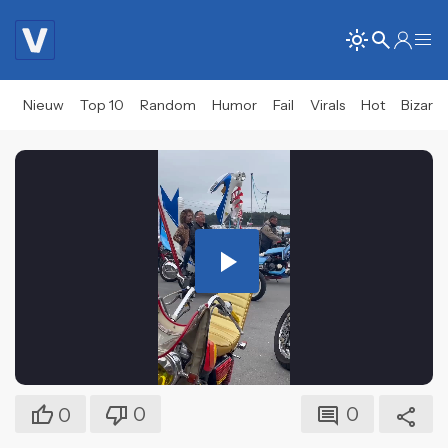
Nieuw
Top 10
Random
Humor
Fail
Virals
Hot
Bizar
Play
Video
0
0
0