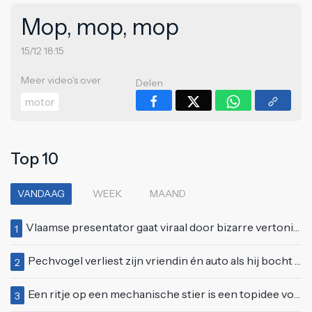
Mop, mop, mop
15/12 18:15
Meer video's over
Delen
motor
Top 10
VANDAAG
WEEK
MAAND
Vlaamse presentator gaat viraal door bizarre vertoning op live televisie: "Helemaal stijf van de bloem"
1
Pechvogel verliest zijn vriendin én auto als hij bocht te scherp neemt
2
Een ritje op een mechanische stier is een topidee voor een eerste date
3