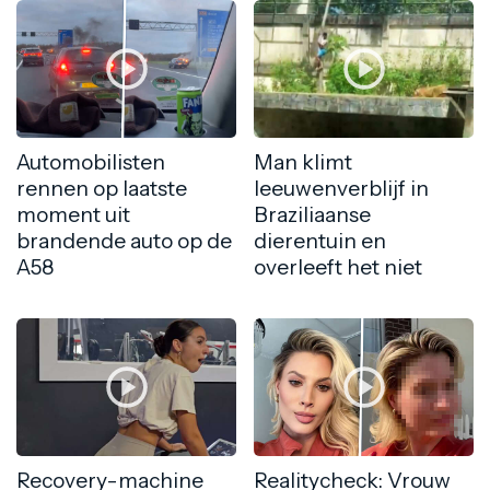
Automobilisten
Man klimt
rennen op laatste
leeuwenverblijf in
moment uit
Braziliaanse
brandende auto op de
dierentuin en
A58
overleeft het niet
Recovery-machine
Realitycheck: Vrouw