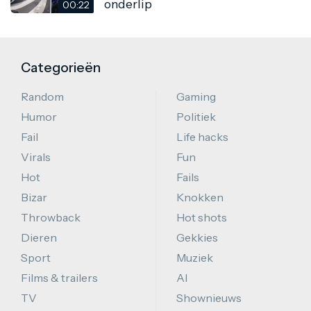
onderlip
00:22
Categorieën
Random
Gaming
Humor
Politiek
Fail
Life hacks
Virals
Fun
Hot
Fails
Bizar
Knokken
Throwback
Hot shots
Dieren
Gekkies
Sport
Muziek
Films & trailers
AI
TV
Shownieuws