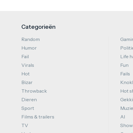
Categorieën
Random
Gami
Humor
Politi
Fail
Life 
Virals
Fun
Hot
Fails
Bizar
Knok
Throwback
Hot s
Dieren
Gekki
Sport
Muzi
Films & trailers
AI
TV
Show