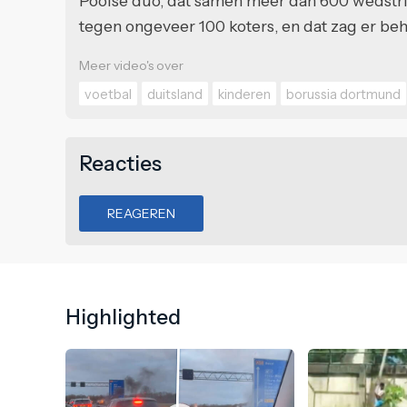
Poolse duo, dat samen meer dan 600 wedstri
tegen ongeveer 100 koters, en dat zag er beho
Meer video's over
voetbal
duitsland
kinderen
borussia dortmund
Reacties
REAGEREN
Highlighted