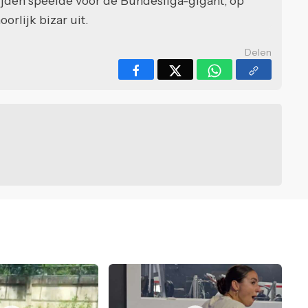
jden speelde voor de Bundesliga-gigant, op
orlijk bizar uit.
Delen