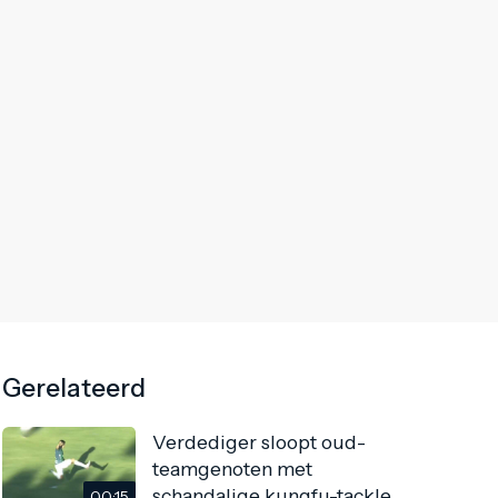
Gerelateerd
Verdediger sloopt oud-
teamgenoten met
schandalige kungfu-tackle
00:15