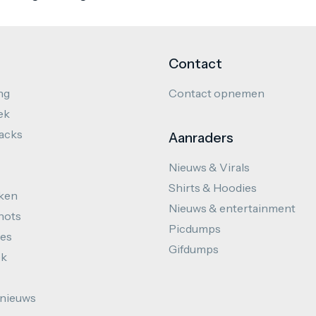
Contact
ng
Contact opnemen
ek
hacks
Aanraders
Nieuws & Virals
Shirts & Hoodies
ken
Nieuws & entertainment
hots
Picdumps
es
Gifdumps
ek
nieuws