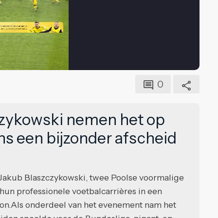
0
zczykowski nemen het op
ns een bijzonder afscheid
akub Blaszczykowski, twee Poolse voormalige
hun professionele voetbalcarrières in een
dion.Als onderdeel van het evenement nam het