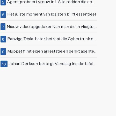
Agent probeert vrouw in LA te redden die compleet van het padje is
5
Het juiste moment van loslaten blijft essentieel
6
Nieuw video opgedoken van man die in vliegtuigmotor springt op vliegveld Milaan
7
Ranzige Tesla-hater betrapt die Cybertruck op een 'speciale bruine coating' trakteert
8
Muppet filmt eigen arrestatie en denkt agenten te kunnen laten schorsen: "Jullie krijgen maandje vakantie"
9
Johan Derksen bezorgt Vandaag Inside-tafel rode oortjes met vuig verhaal: "Dat gebeurde al in de gang"
10