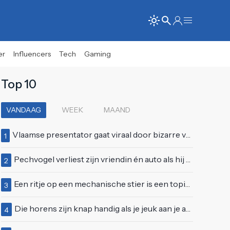
er
Influencers
Tech
Gaming
Top 10
VANDAAG
WEEK
MAAND
Vlaamse presentator gaat viraal door bizarre vertoning op live televisie: "Helemaal stijf van de bloem"
1
Pechvogel verliest zijn vriendin én auto als hij bocht te scherp neemt
2
Een ritje op een mechanische stier is een topidee voor een eerste date
3
Die horens zijn knap handig als je jeuk aan je arie hebt
4