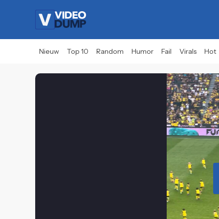
Nieuw
Top 10
Random
Humor
Fail
Virals
Hot