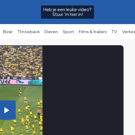
Heb je een leuke video?
Stuur 'm hier in!
Bizar
Throwback
Dieren
Sport
Films & trailers
TV
Verke
Play
Video