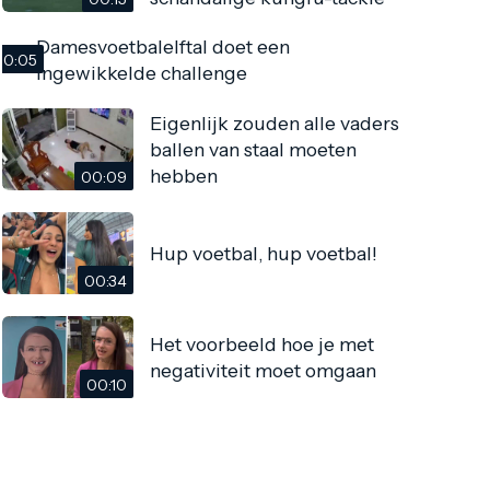
Damesvoetbalelftal doet een
00:05
ingewikkelde challenge
Eigenlijk zouden alle vaders
ballen van staal moeten
hebben
00:09
Hup voetbal, hup voetbal!
00:34
Het voorbeeld hoe je met
negativiteit moet omgaan
00:10