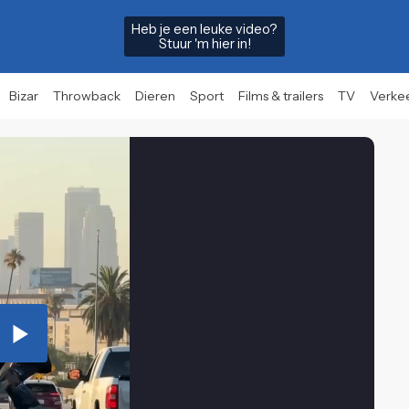
Heb je een leuke video?
Stuur 'm hier in!
Bizar
Throwback
Dieren
Sport
Films & trailers
TV
Verke
Play
Video