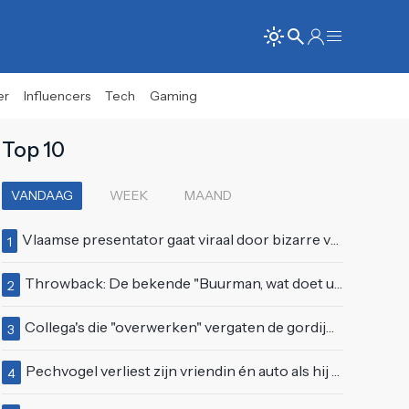
er
Influencers
Tech
Gaming
Top 10
VANDAAG
WEEK
MAAND
Vlaamse presentator gaat viraal door bizarre vertoning op live televisie: "Helemaal stijf van de bloem"
1
Throwback: De bekende "Buurman, wat doet u nu?"-scène uit Flodder met Tatjana Šimić
2
Collega's die "overwerken" vergaten de gordijnen dicht te doen
3
Pechvogel verliest zijn vriendin én auto als hij bocht te scherp neemt
4