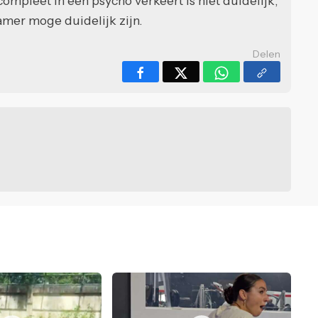
ompleet in een psycho verkeert is niet duidelijk,
amer moge duidelijk zijn.
Delen