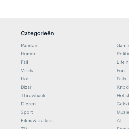
Categorieën
Random
Gami
Humor
Politi
Fail
Life 
Virals
Fun
Hot
Fails
Bizar
Knok
Throwback
Hot s
Dieren
Gekki
Sport
Muzi
Films & trailers
AI
TV
Show