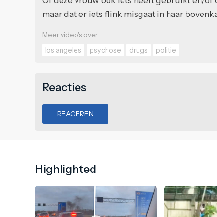
Of deze vrouw ook iets heeft gebruikt en/of c
maar dat er iets flink misgaat in haar bovenk
Meer video's over
los angeles
psychose
drugs
politie
Reacties
REAGEREN
Highlighted