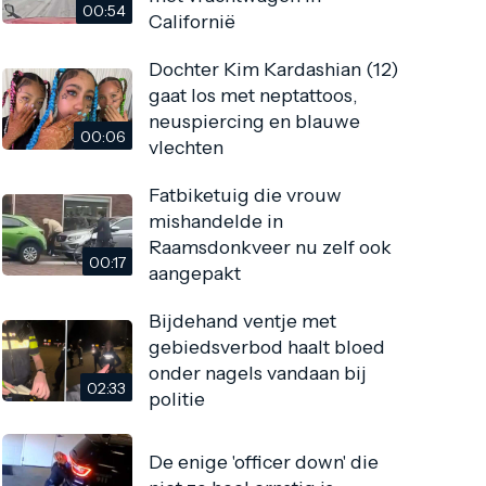
00:54
Californië
Dochter Kim Kardashian (12)
gaat los met neptattoos,
neuspiercing en blauwe
00:06
vlechten
Fatbiketuig die vrouw
mishandelde in
Raamsdonkveer nu zelf ook
00:17
aangepakt
Bijdehand ventje met
gebiedsverbod haalt bloed
onder nagels vandaan bij
02:33
politie
De enige 'officer down' die