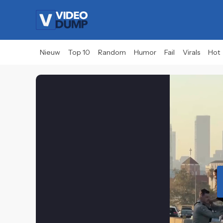
Nieuw
Top 10
Random
Humor
Fail
Virals
Hot