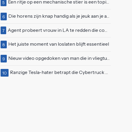
Een ritje op een mechanische stier is een topidee voor een eerste date
5
Die horens zijn knap handig als je jeuk aan je arie hebt
6
Agent probeert vrouw in LA te redden die compleet van het padje is
7
Het juiste moment van loslaten blijft essentieel
8
Nieuw video opgedoken van man die in vliegtuigmotor springt op vliegveld Milaan
9
Ranzige Tesla-hater betrapt die Cybertruck op een 'speciale bruine coating' trakteert
10