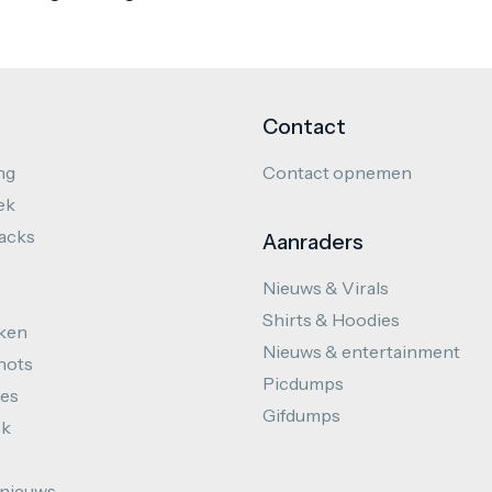
Contact
ng
Contact opnemen
ek
hacks
Aanraders
Nieuws & Virals
Shirts & Hoodies
ken
Nieuws & entertainment
hots
Picdumps
es
Gifdumps
ek
nieuws