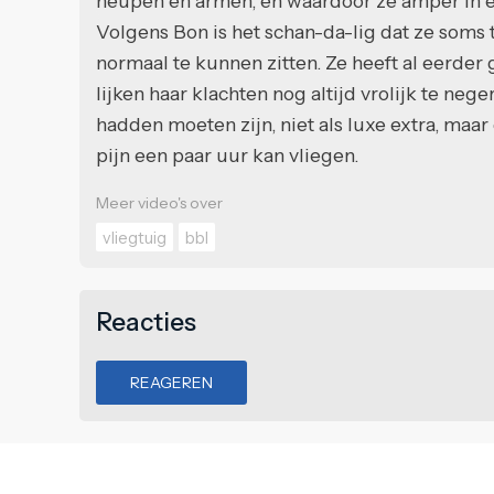
heupen en armen, en waardoor ze amper in e
Volgens Bon is het schan-da-lig dat ze soms
normaal te kunnen zitten. Ze heeft al eerder
lijken haar klachten nog altijd vrolijk te neg
hadden moeten zijn, niet als luxe extra, maa
pijn een paar uur kan vliegen.
Meer video's over
vliegtuig
bbl
Reacties
REAGEREN