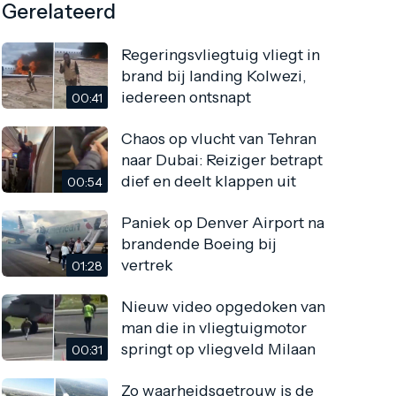
Gerelateerd
Regeringsvliegtuig vliegt in
brand bij landing Kolwezi,
iedereen ontsnapt
00:41
Chaos op vlucht van Tehran
naar Dubai: Reiziger betrapt
dief en deelt klappen uit
00:54
Paniek op Denver Airport na
brandende Boeing bij
vertrek
01:28
Nieuw video opgedoken van
man die in vliegtuigmotor
springt op vliegveld Milaan
00:31
Zo waarheidsgetrouw is de