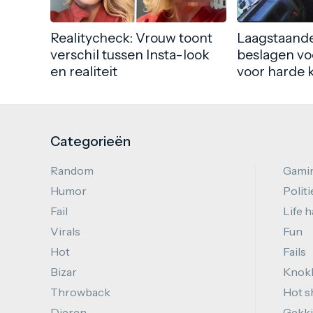
Realitycheck: Vrouw toont
Laagstaande
verschil tussen Insta-look
beslagen vo
en realiteit
voor harde 
Categorieën
Random
Gami
Humor
Politi
Fail
Life 
Virals
Fun
Hot
Fails
Bizar
Knok
Throwback
Hot s
Dieren
Gekki