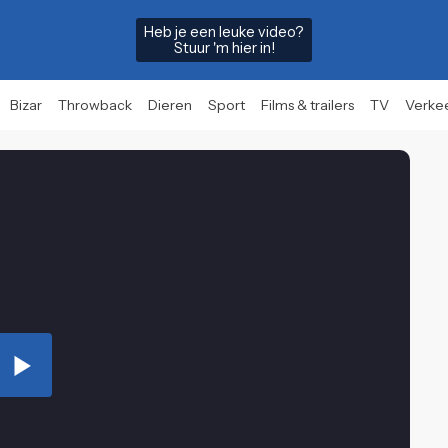
Heb je een leuke video?
Stuur 'm hier in!
Bizar
Throwback
Dieren
Sport
Films & trailers
TV
Verke
Play
Video