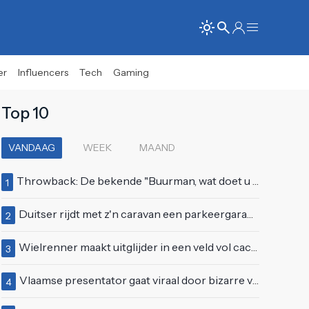
er
Influencers
Tech
Gaming
Top 10
VANDAAG
WEEK
MAAND
Throwback: De bekende "Buurman, wat doet u nu?"-scène uit Flodder met Tatjana Šimić
1
Duitser rijdt met z'n caravan een parkeergarage in Vlissingen binnen
2
Wielrenner maakt uitglijder in een veld vol cactussen
3
Vlaamse presentator gaat viraal door bizarre vertoning op live televisie: "Helemaal stijf van de bloem"
4