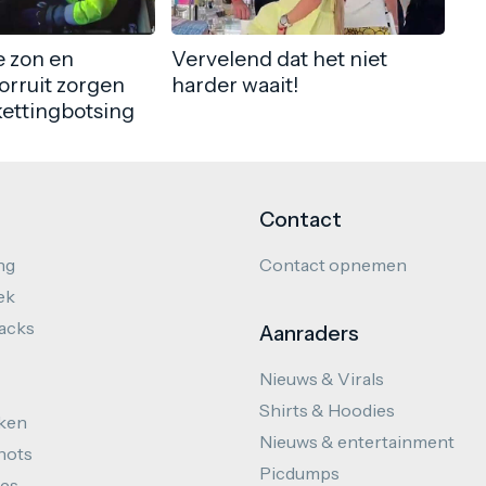
 zon en
Vervelend dat het niet
orruit zorgen
harder waait!
kettingbotsing
Contact
ng
Contact opnemen
ek
hacks
Aanraders
Nieuws & Virals
Shirts & Hoodies
ken
Nieuws & entertainment
hots
Picdumps
es