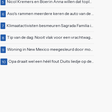
Nicol Kremers en Boerin Anna willen dat topless zonnen geen taboe meer is
5
Aso's rammen meerdere keren de auto van de buren, maar doen alsof er niets gebeurd is
6
Klimaatactivisten besmeuren Sagrada Familia in Barcelona met lading verf
7
Tip van de dag: Nooit vlak voor een vrachtwagen invoegen
8
Woning in New Mexico meegesleurd door modderstroom
9
Opa draait wel een héél fout Duits liedje op de markt van Emmen
10