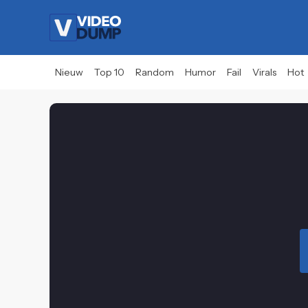
Nieuw
Top 10
Random
Humor
Fail
Virals
Hot