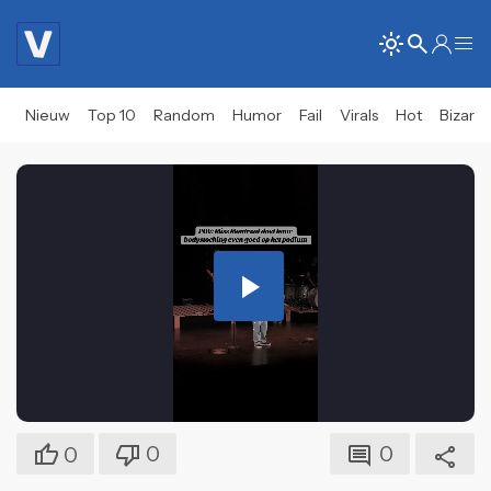
Nieuw
Top 10
Random
Humor
Fail
Virals
Hot
Bizar
Play
Video
0
0
0