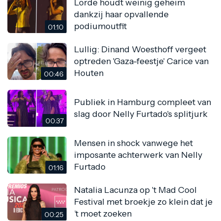
Lorde houdt weinig geheim
dankzij haar opvallende
podiumoutfit
01:10
Lullig: Dinand Woesthoff vergeet
optreden 'Gaza-feestje' Carice van
Houten
00:46
Publiek in Hamburg compleet van
slag door Nelly Furtado's splitjurk
00:37
Mensen in shock vanwege het
imposante achterwerk van Nelly
Furtado
01:16
Natalia Lacunza op 't Mad Cool
Festival met broekje zo klein dat je
’t moet zoeken
00:25