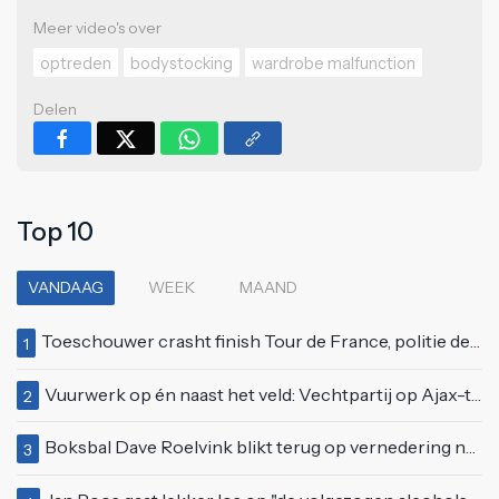
Meer video's over
optreden
bodystocking
wardrobe malfunction
Delen
Top 10
VANDAAG
WEEK
MAAND
Toeschouwer crasht finish Tour de France, politie deelt bodycheck uit
1
Vuurwerk op én naast het veld: Vechtpartij op Ajax-tribune tussen supporters en stewards
2
Boksbal Dave Roelvink blikt terug op vernedering na z'n gevecht met Melvin Manhoef
3