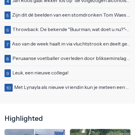
Jan Roos gaat lekker los op "de volgezogen alcoholspons" Robert Jensen
4
Zijn dit dé beelden van een stomdronken Tom Waes vlak voordat hij in z'n auto stapte?
5
Throwback: De bekende "Buurman, wat doet u nu?"-scène uit Flodder met Tatjana Šimić
6
Aso van de week haalt in via vluchtstrook en deelt gevaarlijke brake check uit
7
Peruaanse voetballer overleden door blikseminslag tijdens wedstrijd, vijf anderen gewond
8
Leuk, een nieuwe collega!
9
Met Lynayla als nieuwe vriendin kun je meteen een nieuw matras aanschaffen
10
Highlighted