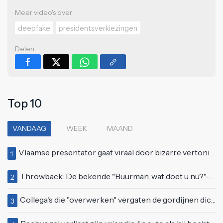
Meer video's over
deepfake
presidentsverkiezingen
Delen
Top 10
VANDAAG
WEEK
MAAND
Vlaamse presentator gaat viraal door bizarre vertoning op live televisie: "Helemaal stijf van de bloem"
1
Throwback: De bekende "Buurman, wat doet u nu?"-scène uit Flodder met Tatjana Šimić
2
Collega's die "overwerken" vergaten de gordijnen dicht te doen
3