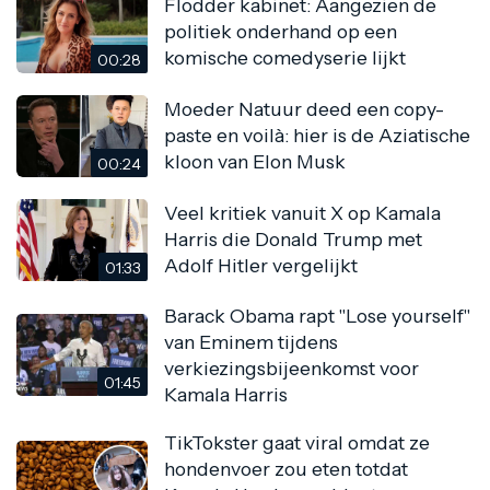
Flodder kabinet: Aangezien de
politiek onderhand op een
komische comedyserie lijkt
00:28
Moeder Natuur deed een copy-
paste en voilà: hier is de Aziatische
kloon van Elon Musk
00:24
Veel kritiek vanuit X op Kamala
Harris die Donald Trump met
Adolf Hitler vergelijkt
01:33
Barack Obama rapt "Lose yourself"
van Eminem tijdens
verkiezingsbijeenkomst voor
01:45
Kamala Harris
TikTokster gaat viral omdat ze
hondenvoer zou eten totdat