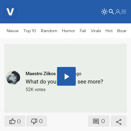
Nieuw
Top 10
Random
Humor
Fail
Virals
Hot
Bizar
Play
Video
0
0
0