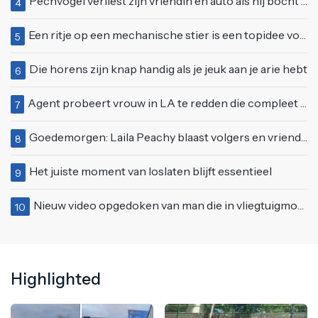
Pechvogel verliest zijn vriendin én auto als hij bocht te scherp neemt
4
Een ritje op een mechanische stier is een topidee voor een eerste date
5
Die horens zijn knap handig als je jeuk aan je arie hebt
6
Agent probeert vrouw in LA te redden die compleet van het padje is
7
Goedemorgen: Laila Peachy blaast volgers en vriend letterlijk omver
8
Het juiste moment van loslaten blijft essentieel
9
Nieuw video opgedoken van man die in vliegtuigmotor springt op vliegveld Milaan
10
Highlighted