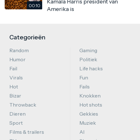
Kamala Harris president van
00:10
Amerika is
Categorieën
Random
Gaming
Humor
Politiek
Fail
Life hacks
Virals
Fun
Hot
Fails
Bizar
Knokken
Throwback
Hot shots
Dieren
Gekkies
Sport
Muziek
Films & trailers
AI