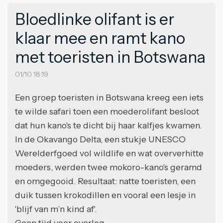
Bloedlinke olifant is er
klaar mee en ramt kano
met toeristen in Botswana
01/10 18:19
Een groep toeristen in Botswana kreeg een iets
te wilde safari toen een moederolifant besloot
dat hun kano's te dicht bij haar kalfjes kwamen.
In de Okavango Delta, een stukje UNESCO
Werelderfgoed vol wildlife en wat oververhitte
moeders, werden twee mokoro-kano's geramd
en omgegooid. Resultaat: natte toeristen, een
duik tussen krokodillen en vooral een lesje in
'blijf van m’n kind af'.
Geen tijd voor overleg