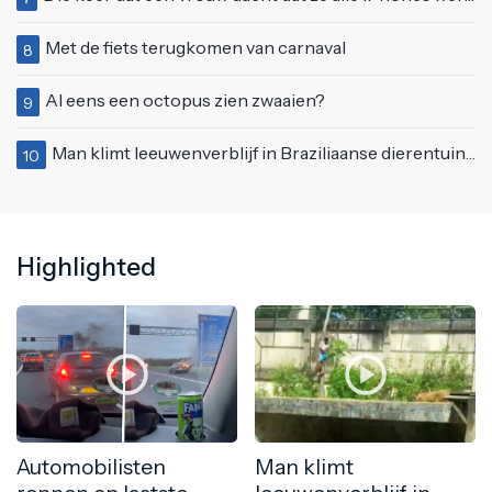
Met de fiets terugkomen van carnaval
8
Al eens een octopus zien zwaaien?
9
Man klimt leeuwenverblijf in Braziliaanse dierentuin en overleeft het niet
10
Highlighted
Automobilisten
Man klimt