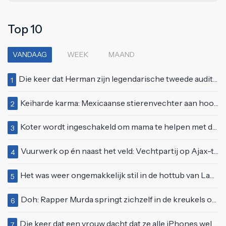
Top 10
VANDAAG
WEEK
MAAND
Die keer dat Herman zijn legendarische tweede auditie bij Idols deed
1
Keiharde karma: Mexicaanse stierenvechter aan hoorn gespietst voor ogen van duizenden toeschouwers
2
Koter wordt ingeschakeld om mama te helpen met de perfecte vakantiefoto te maken
3
Vuurwerk op én naast het veld: Vechtpartij op Ajax-tribune tussen supporters en stewards
4
Het was weer ongemakkelijk stil in de hottub van Lang Leve de Liefde
5
Doh: Rapper Murda springt zichzelf in de kreukels op het Moonstar Festival
6
Die keer dat een vrouw dacht dat ze alle iPhones wel op kon kopen
7