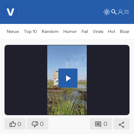
Nieuw
Top 10
Random
Humor
Fail
Virals
Hot
Bizar
Play
Video
0
0
0