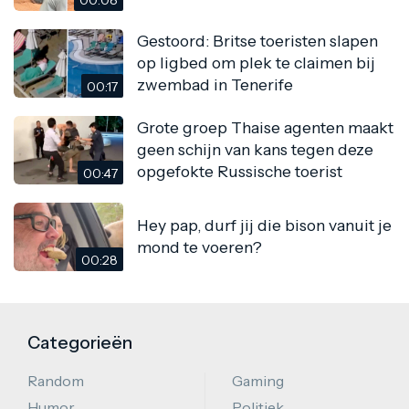
Gestoord: Britse toeristen slapen
op ligbed om plek te claimen bij
zwembad in Tenerife
00:17
Grote groep Thaise agenten maakt
geen schijn van kans tegen deze
opgefokte Russische toerist
00:47
Hey pap, durf jij die bison vanuit je
mond te voeren?
00:28
Categorieën
Random
Gaming
Humor
Politiek