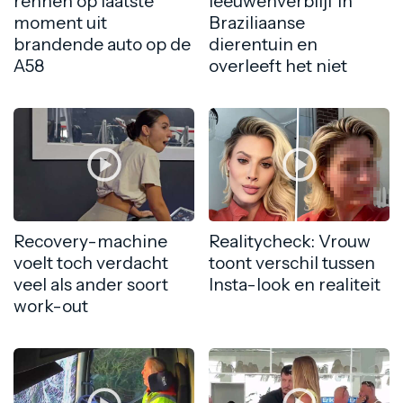
rennen op laatste
leeuwenverblijf in
moment uit
Braziliaanse
brandende auto op de
dierentuin en
A58
overleeft het niet
Recovery-machine
Realitycheck: Vrouw
voelt toch verdacht
toont verschil tussen
veel als ander soort
Insta-look en realiteit
work-out