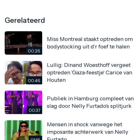
Gerelateerd
Miss Montreal staakt optreden om
bodystocking uit d'r foef te halen
00:26
Lullig: Dinand Woesthoff vergeet
optreden 'Gaza-feestje' Carice van
Houten
00:46
Publiek in Hamburg compleet van
slag door Nelly Furtado's splitjurk
00:37
Mensen in shock vanwege het
imposante achterwerk van Nelly
Furtado
01:16