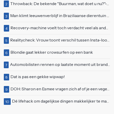
Throwback: De bekende "Buurman, wat doet u nu?"-scène uit Flodder met Tatjana Šimić
2
Man klimt leeuwenverblijf in Braziliaanse dierentuin en overleeft het niet
3
Recovery-machine voelt toch verdacht veel als ander soort work-out
4
Realitycheck: Vrouw toont verschil tussen Insta-look en realiteit
5
Blondie gaat lekker crowsurfen op een bank
6
Automobilisten rennen op laatste moment uit brandende auto op de A58
7
Dat is pas een gekke wipwap!
8
DOH: Sharon en Esmee vragen zich af of je een vegetariër bent als je kip eet
9
Dé lifehack om dagelijkse dingen makkelijker te maken
10