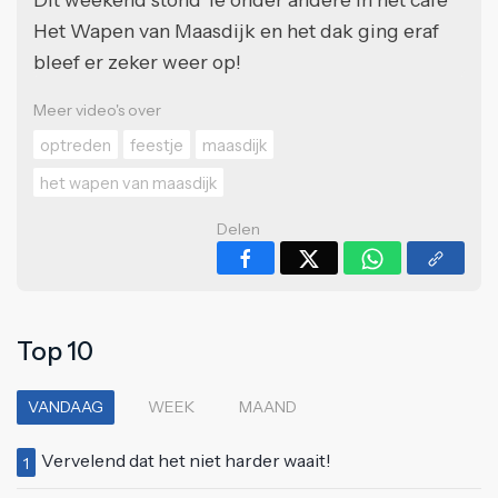
Het Wapen van Maasdijk en het dak ging eraf
bleef er zeker weer op!
Meer video's over
optreden
feestje
maasdijk
het wapen van maasdijk
Delen
Top 10
VANDAAG
WEEK
MAAND
Vervelend dat het niet harder waait!
1