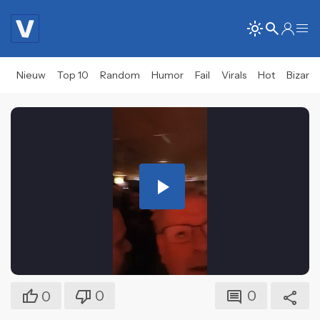
Nieuw
Top 10
Random
Humor
Fail
Virals
Hot
Bizar
Play
Video
0
0
0