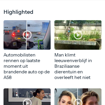
Highlighted
Automobilisten
Man klimt
rennen op laatste
leeuwenverblijf in
moment uit
Braziliaanse
brandende auto op de
dierentuin en
A58
overleeft het niet