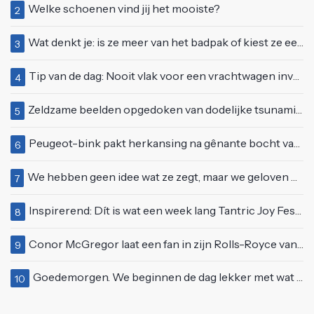
Welke schoenen vind jij het mooiste?
2
Wat denkt je: is ze meer van het badpak of kiest ze eerder voor een bikini?
3
Tip van de dag: Nooit vlak voor een vrachtwagen invoegen
4
Zeldzame beelden opgedoken van dodelijke tsunami uit 2004
5
Peugeot-bink pakt herkansing na gênante bocht van 180 graden bij verkeerslicht
6
We hebben geen idee wat ze zegt, maar we geloven haar helemaal!
7
Inspirerend: Dít is wat een week lang Tantric Joy Festival met je doet
8
Conor McGregor laat een fan in zijn Rolls-Royce van $600.000
9
Goedemorgen. We beginnen de dag lekker met wat rek- en strekoefeningen
10