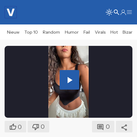
Nieuw
Top 10
Random
Humor
Fail
Virals
Hot
Bizar
Play
Video
0
0
0