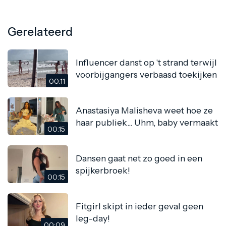
Gerelateerd
Influencer danst op 't strand terwijl
voorbijgangers verbaasd toekijken
00:11
Anastasiya Malisheva weet hoe ze
haar publiek... Uhm, baby vermaakt
00:15
Dansen gaat net zo goed in een
spijkerbroek!
00:15
Fitgirl skipt in ieder geval geen
leg-day!
00:09