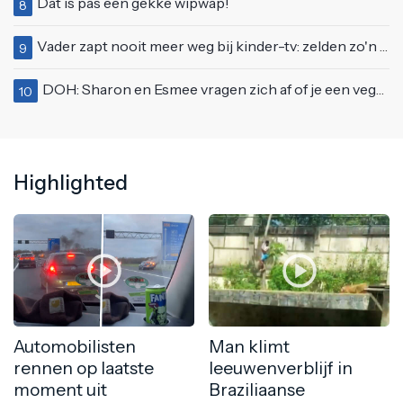
Dat is pas een gekke wipwap!
8
Vader zapt nooit meer weg bij kinder-tv: zelden zo'n 'beweeglijke' kikker gezien
9
DOH: Sharon en Esmee vragen zich af of je een vegetariër bent als je kip eet
10
Highlighted
Automobilisten
Man klimt
rennen op laatste
leeuwenverblijf in
moment uit
Braziliaanse