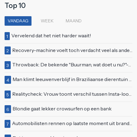
Top 10
VANDAAG
WEEK
MAAND
Vervelend dat het niet harder waait!
1
Recovery-machine voelt toch verdacht veel als ander soort work-out
2
Throwback: De bekende "Buurman, wat doet u nu?"-scène uit Flodder met Tatjana Šimić
3
Man klimt leeuwenverblijf in Braziliaanse dierentuin en overleeft het niet
4
Realitycheck: Vrouw toont verschil tussen Insta-look en realiteit
5
Blondie gaat lekker crowsurfen op een bank
6
Automobilisten rennen op laatste moment uit brandende auto op de A58
7