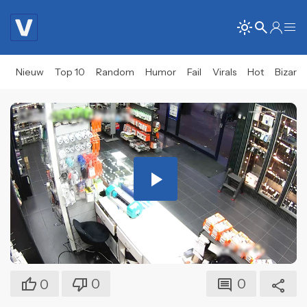
Nieuw
Top 10
Random
Humor
Fail
Virals
Hot
Bizar
Play
Video
0
0
0