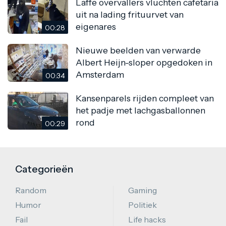
Laffe overvallers vluchten cafetaria
uit na lading frituurvet van
eigenares
00:28
Nieuwe beelden van verwarde
Albert Heijn-sloper opgedoken in
Amsterdam
00:34
Kansenparels rijden compleet van
het padje met lachgasballonnen
rond
00:29
Categorieën
Random
Gaming
Humor
Politiek
Fail
Life hacks