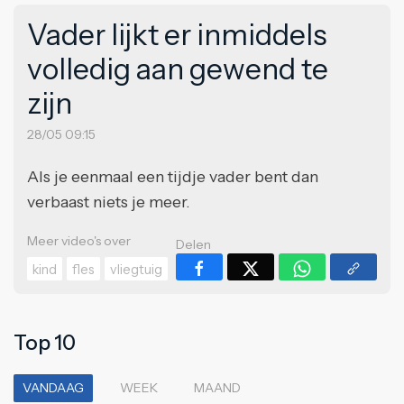
Vader lijkt er inmiddels
volledig aan gewend te
zijn
28/05 09:15
Als je eenmaal een tijdje vader bent dan
verbaast niets je meer.
Meer video's over
Delen
kind
fles
vliegtuig
Top 10
VANDAAG
WEEK
MAAND