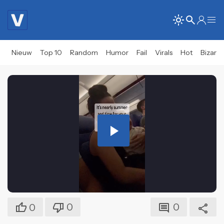
Nieuw
Top 10
Random
Humor
Fail
Virals
Hot
Bizar
Play
Video
0
0
0