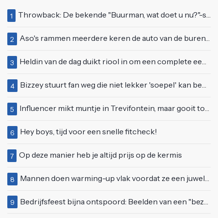
Throwback: De bekende "Buurman, wat doet u nu?"-scène uit Flodder met Tatjana Šimić
1
Aso's rammen meerdere keren de auto van de buren, maar doen alsof er niets gebeurd is
2
Heldin van de dag duikt riool in om een complete eendenfamilie te redden
3
Bizzey stuurt fan weg die niet lekker 'soepel' kan bewegen op podium
4
Influencer mikt muntje in Trevifontein, maar gooit toerist bijna knock-out
5
Hey boys, tijd voor een snelle fitcheck!
6
Op deze manier heb je altijd prijs op de kermis
7
Mannen doen warming-up vlak voordat ze een juwelierszaak in Rhenen overvallen
8
Bedrijfsfeest bijna ontspoord: Beelden van een "bezopen Tino Martin" gaan viraal
9