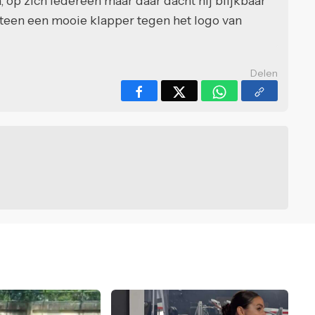
a, op zich iedereen maar daar dacht hij blijkbaar
teen een mooie klapper tegen het logo van
Delen