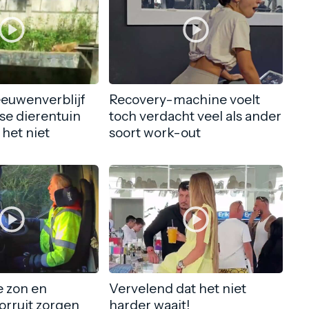
eeuwenverblijf
Recovery-machine voelt
nse dierentuin
toch verdacht veel als ander
 het niet
soort work-out
 zon en
Vervelend dat het niet
orruit zorgen
harder waait!