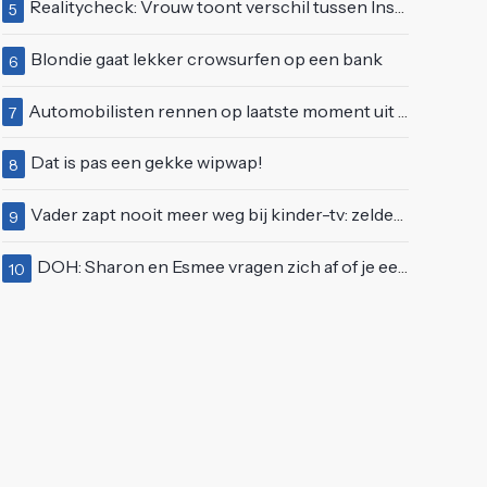
Realitycheck: Vrouw toont verschil tussen Insta-look en realiteit
5
Blondie gaat lekker crowsurfen op een bank
6
Automobilisten rennen op laatste moment uit brandende auto op de A58
7
Dat is pas een gekke wipwap!
8
Vader zapt nooit meer weg bij kinder-tv: zelden zo'n 'beweeglijke' kikker gezien
9
DOH: Sharon en Esmee vragen zich af of je een vegetariër bent als je kip eet
10