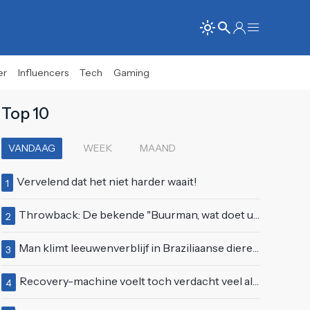
er
Influencers
Tech
Gaming
Top 10
VANDAAG
WEEK
MAAND
Vervelend dat het niet harder waait!
1
Throwback: De bekende "Buurman, wat doet u nu?"-scène uit Flodder met Tatjana Šimić
2
Man klimt leeuwenverblijf in Braziliaanse dierentuin en overleeft het niet
3
Recovery-machine voelt toch verdacht veel als ander soort work-out
4