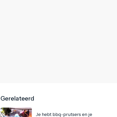
Gerelateerd
Je hebt bbq-prutsers en je