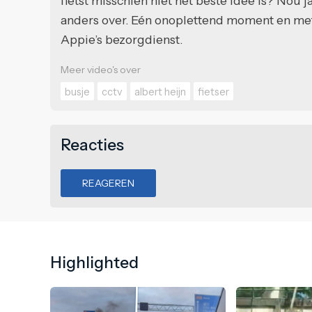
fietst misschien niet het beste idee is? Nou j
anders over. Eén onoplettend moment en me
Appie’s bezorgdienst.
Meer video's over
busje
cctv
albert heijn
fietser
Reacties
REAGEREN
Highlighted