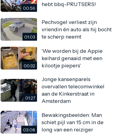
hebt bbq-PRUTSERS!
00:56
Pechvogel verliest zijn
vriendin én auto als hij bocht
te scherp neemt
01:03
'We worden bij de Appie
keihard genaaid met een
kilootje piepers'
00:32
Jonge kansenparels
overvallen telecomwinkel
aan de Kinkerstraat in
01:27
Amsterdam
Bewakingsbeelden: Man
schiet ​​pijl van 15 cm in de
long van een reiziger
03:08