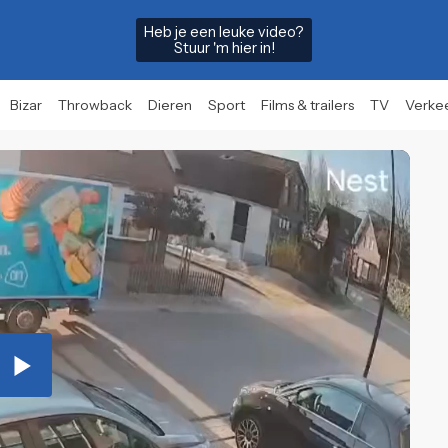
Heb je een leuke video?
Stuur 'm hier in!
Bizar
Throwback
Dieren
Sport
Films & trailers
TV
Verke
Play
Video