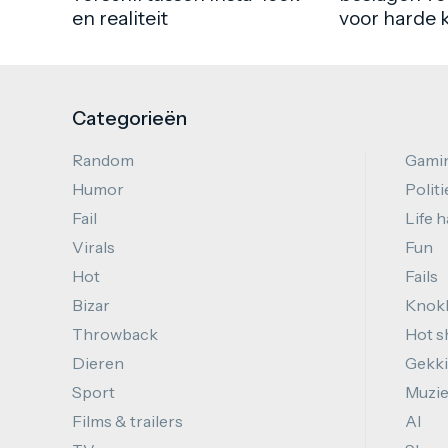
en realiteit
voor harde 
Categorieën
Random
Gami
Humor
Politi
Fail
Life 
Virals
Fun
Hot
Fails
Bizar
Knok
Throwback
Hot s
Dieren
Gekki
Sport
Muzi
Films & trailers
AI