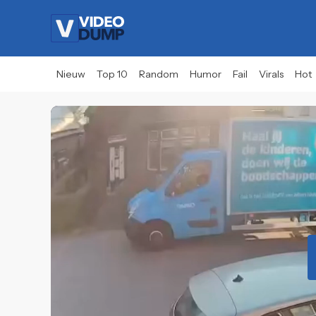
Nieuw
Top 10
Random
Humor
Fail
Virals
Hot