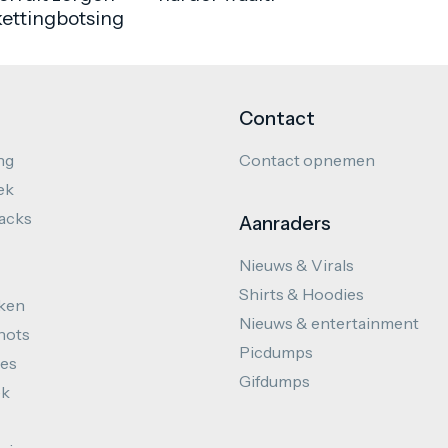
kettingbotsing
Contact
ng
Contact opnemen
ek
hacks
Aanraders
Nieuws & Virals
Shirts & Hoodies
ken
Nieuws & entertainment
hots
Picdumps
es
Gifdumps
ek