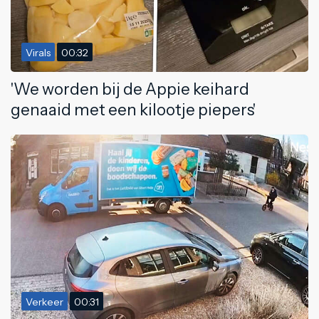
Virals
00:32
'We worden bij de Appie keihard
genaaid met een kilootje piepers'
Verkeer
00:31