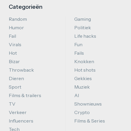
Categorieën
Random
Gaming
Humor
Politiek
Fail
Life hacks
Virals
Fun
Hot
Fails
Bizar
Knokken
Throwback
Hot shots
Dieren
Gekkies
Sport
Muziek
Films & trailers
AI
TV
Shownieuws
Verkeer
Crypto
Influencers
Films & Series
Tech