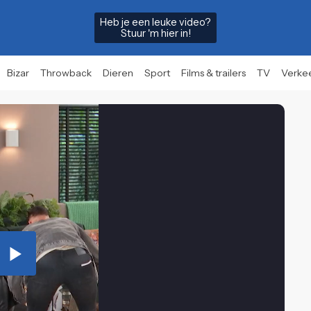
Heb je een leuke video?
Stuur 'm hier in!
Bizar
Throwback
Dieren
Sport
Films & trailers
TV
Verke
Play
Video