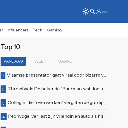
er
Influencers
Tech
Gaming
Top 10
VANDAAG
WEEK
MAAND
Vlaamse presentator gaat viraal door bizarre vertoning op live televisie: "Helemaal stijf van de bloem"
1
Throwback: De bekende "Buurman, wat doet u nu?"-scène uit Flodder met Tatjana Šimić
2
Collega's die "overwerken" vergaten de gordijnen dicht te doen
3
Pechvogel verliest zijn vriendin én auto als hij bocht te scherp neemt
4