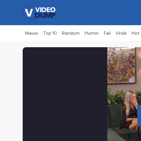
Nieuw
Top 10
Random
Humor
Fail
Virals
Hot