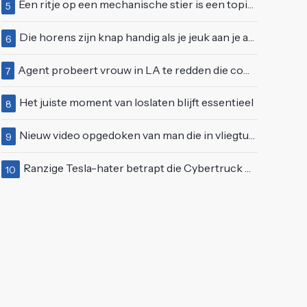
Een ritje op een mechanische stier is een topidee voor een eerste date
5
Die horens zijn knap handig als je jeuk aan je arie hebt
6
Agent probeert vrouw in LA te redden die compleet van het padje is
7
Het juiste moment van loslaten blijft essentieel
8
Nieuw video opgedoken van man die in vliegtuigmotor springt op vliegveld Milaan
9
Ranzige Tesla-hater betrapt die Cybertruck op een 'speciale bruine coating' trakteert
10