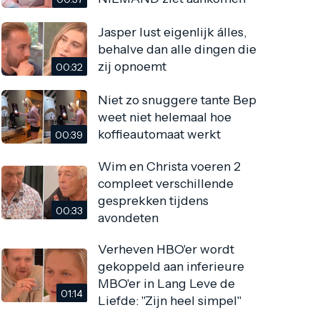
Jasper lust eigenlijk álles,
behalve dan alle dingen die
zij opnoemt
00:32
Niet zo snuggere tante Bep
weet niet helemaal hoe
koffieautomaat werkt
00:39
Wim en Christa voeren 2
compleet verschillende
gesprekken tijdens
00:33
avondeten
Verheven HBO'er wordt
gekoppeld aan inferieure
MBO'er in Lang Leve de
01:14
Liefde: "Zijn heel simpel"