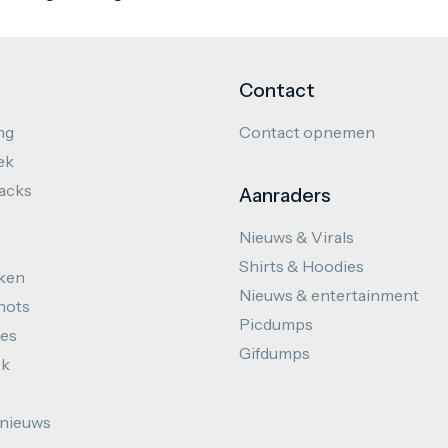
Contact
ng
Contact opnemen
ek
hacks
Aanraders
Nieuws & Virals
Shirts & Hoodies
ken
Nieuws & entertainment
hots
Picdumps
es
Gifdumps
ek
nieuws