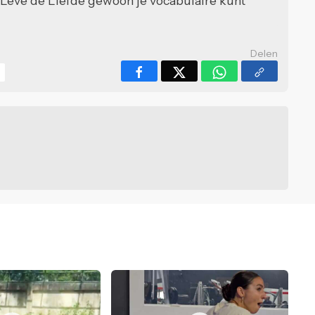
 Leve de Liefde gewoon je vocabulaire kunt
Delen
d