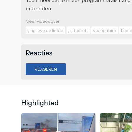
Toch mooi dat je in een programma als Lang
uitbreiden.
Meer video's over
lang leve de liefde
alstublieft
vocabulaire
blon
Reacties
REAGEREN
Highlighted