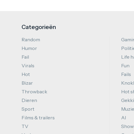
Categorieën
Random
Gami
Humor
Politi
Fail
Life 
Virals
Fun
Hot
Fails
Bizar
Knok
Throwback
Hot s
Dieren
Gekki
Sport
Muzi
Films & trailers
AI
TV
Show