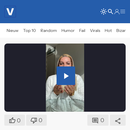
Nieuw
Top 10
Random
Humor
Fail
Virals
Hot
Bizar
Play
Video
0
0
0