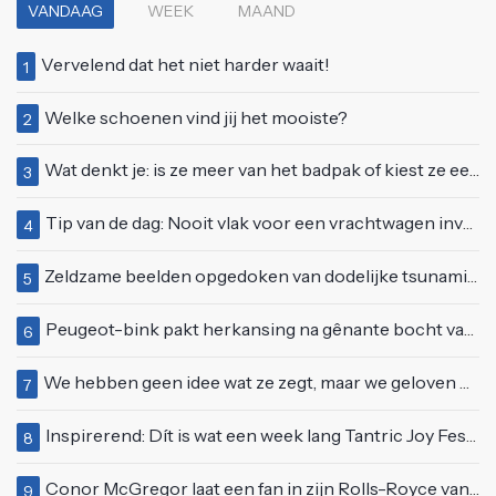
VANDAAG
WEEK
MAAND
Vervelend dat het niet harder waait!
1
Welke schoenen vind jij het mooiste?
2
Wat denkt je: is ze meer van het badpak of kiest ze eerder voor een bikini?
3
Tip van de dag: Nooit vlak voor een vrachtwagen invoegen
4
Zeldzame beelden opgedoken van dodelijke tsunami uit 2004
5
Peugeot-bink pakt herkansing na gênante bocht van 180 graden bij verkeerslicht
6
We hebben geen idee wat ze zegt, maar we geloven haar helemaal!
7
Inspirerend: Dít is wat een week lang Tantric Joy Festival met je doet
8
Conor McGregor laat een fan in zijn Rolls-Royce van $600.000
9