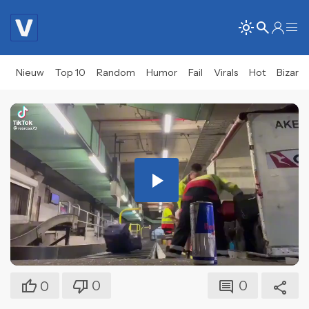
Nieuw
Top 10
Random
Humor
Fail
Virals
Hot
Bizar
Play
Video
0
0
0