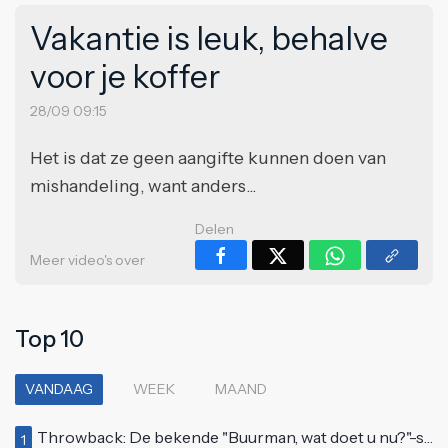
Vakantie is leuk, behalve
voor je koffer
28/09 09:15
Het is dat ze geen aangifte kunnen doen van
mishandeling, want anders...
Delen
Meer video's over
Top 10
VANDAAG
WEEK
MAAND
Throwback: De bekende "Buurman, wat doet u nu?"-scène uit Flodder met Tatjana Šimić
1