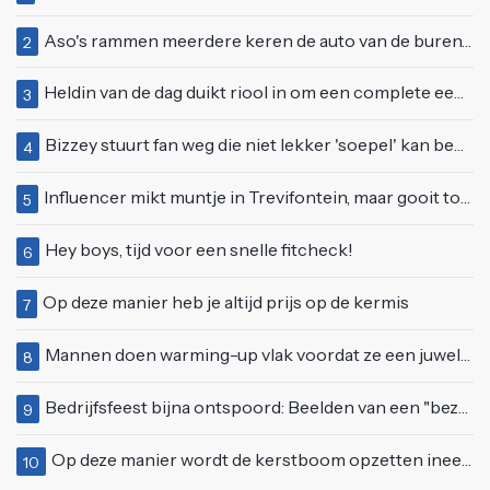
Aso's rammen meerdere keren de auto van de buren, maar doen alsof er niets gebeurd is
2
Heldin van de dag duikt riool in om een complete eendenfamilie te redden
3
Bizzey stuurt fan weg die niet lekker 'soepel' kan bewegen op podium
4
Influencer mikt muntje in Trevifontein, maar gooit toerist bijna knock-out
5
Hey boys, tijd voor een snelle fitcheck!
6
Op deze manier heb je altijd prijs op de kermis
7
Mannen doen warming-up vlak voordat ze een juwelierszaak in Rhenen overvallen
8
Bedrijfsfeest bijna ontspoord: Beelden van een "bezopen Tino Martin" gaan viraal
9
Op deze manier wordt de kerstboom opzetten ineens een stuk leuker
10