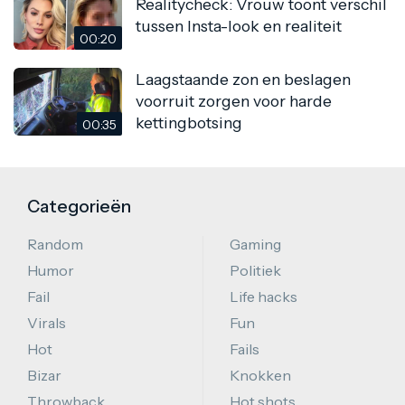
Realitycheck: Vrouw toont verschil
tussen Insta-look en realiteit
00:20
Laagstaande zon en beslagen
voorruit zorgen voor harde
kettingbotsing
00:35
Categorieën
Random
Gaming
Humor
Politiek
Fail
Life hacks
Virals
Fun
Hot
Fails
Bizar
Knokken
Throwback
Hot shots