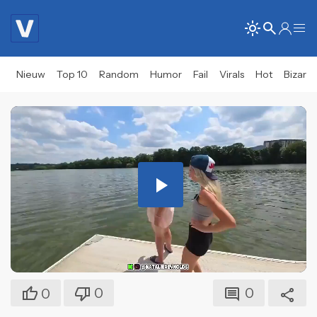
Nieuw
Top 10
Random
Humor
Fail
Virals
Hot
Bizar
Play
Video
0
0
0