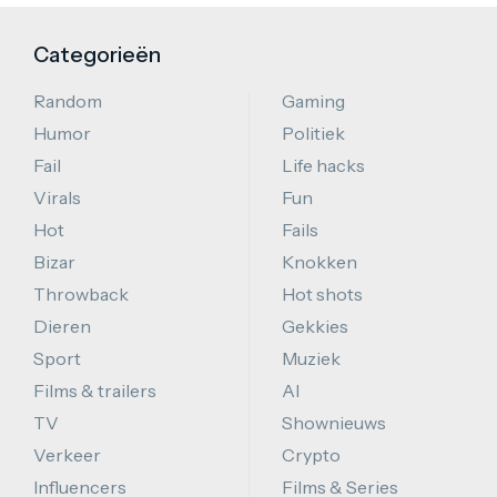
Categorieën
Random
Gaming
Humor
Politiek
Fail
Life hacks
Virals
Fun
Hot
Fails
Bizar
Knokken
Throwback
Hot shots
Dieren
Gekkies
Sport
Muziek
Films & trailers
AI
TV
Shownieuws
Verkeer
Crypto
Influencers
Films & Series