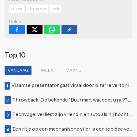
texas
streamer
kick
Delen
Top 10
VANDAAG
WEEK
MAAND
Vlaamse presentator gaat viraal door bizarre vertoning op live televisie: "Helemaal stijf van de bloem"
1
Throwback: De bekende "Buurman, wat doet u nu?"-scène uit Flodder met Tatjana Šimić
2
Pechvogel verliest zijn vriendin én auto als hij bocht te scherp neemt
3
Een ritje op een mechanische stier is een topidee voor een eerste date
4