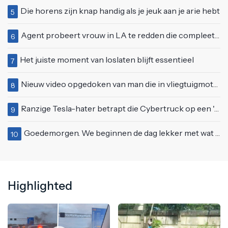
Die horens zijn knap handig als je jeuk aan je arie hebt
5
Agent probeert vrouw in LA te redden die compleet van het padje is
6
Het juiste moment van loslaten blijft essentieel
7
Nieuw video opgedoken van man die in vliegtuigmotor springt op vliegveld Milaan
8
Ranzige Tesla-hater betrapt die Cybertruck op een 'speciale bruine coating' trakteert
9
Goedemorgen. We beginnen de dag lekker met wat rek- en strekoefeningen
10
Highlighted