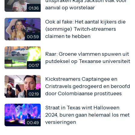
uitspraken Raja Jackson vlak voor
aanval op worstelaar
01:36
Ook al fake: Het aantal kijkers die
(sommige) Twitch-streamers
claimen te hebben
00:59
Raar: Groene vlammen spuwen uit
putdeksel op Texaanse universiteit
00:17
Kickstreamers Captaingee en
Cristravels gedrogeerd en beroofd
door Colombiaanse prostituees
02:19
Straat in Texas wint Halloween
2024, buren gaan helemaal los met
versieringen
00:49