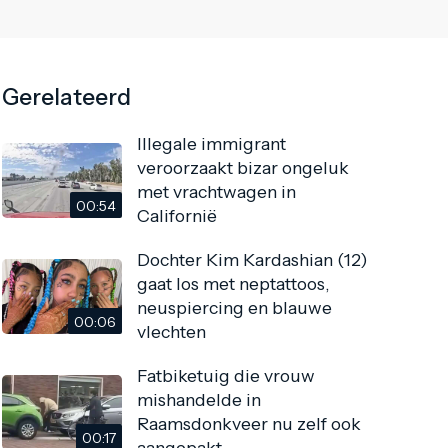
Gerelateerd
Illegale immigrant
veroorzaakt bizar ongeluk
met vrachtwagen in
00:54
Californië
Dochter Kim Kardashian (12)
gaat los met neptattoos,
neuspiercing en blauwe
00:06
vlechten
Fatbiketuig die vrouw
mishandelde in
Raamsdonkveer nu zelf ook
00:17
aangepakt