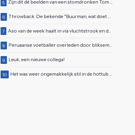
Zijn dit dé beelden van een stomdronken Tom Waes vlak voordat hij in z'n auto stapte?
5
Throwback: De bekende "Buurman, wat doet u nu?"-scène uit Flodder met Tatjana Šimić
6
Aso van de week haalt in via vluchtstrook en deelt gevaarlijke brake check uit
7
Peruaanse voetballer overleden door blikseminslag tijdens wedstrijd, vijf anderen gewond
8
Leuk, een nieuwe collega!
9
Het was weer ongemakkelijk stil in de hottub van Lang Leve de Liefde
10