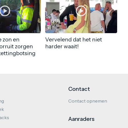
 zon en
Vervelend dat het niet
orruit zorgen
harder waait!
kettingbotsing
Contact
ng
Contact opnemen
ek
hacks
Aanraders