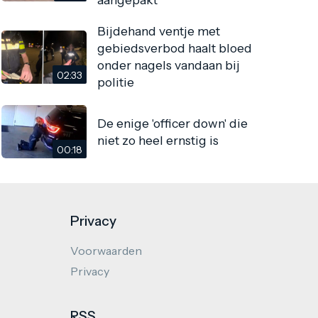
Bijdehand ventje met
gebiedsverbod haalt bloed
onder nagels vandaan bij
02:33
politie
De enige 'officer down' die
niet zo heel ernstig is
00:18
Privacy
Voorwaarden
Privacy
RSS