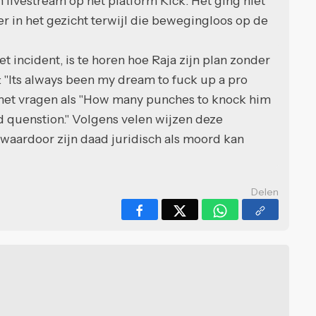
 livestream op het platform Kick. Het ging niet
r in het gezicht terwijl die bewegingloos op de
 incident, is te horen hoe Raja zijn plan zonder
 "Its always been my dream to fuck up a pro
ers met vragen als "How many punches to knock him
d quenstion." Volgens velen wijzen deze
waardoor zijn daad juridisch als moord kan
Delen