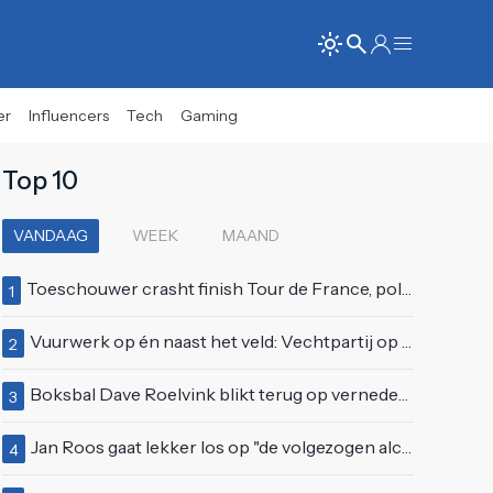
er
Influencers
Tech
Gaming
Top 10
VANDAAG
WEEK
MAAND
Toeschouwer crasht finish Tour de France, politie deelt bodycheck uit
1
Vuurwerk op én naast het veld: Vechtpartij op Ajax-tribune tussen supporters en stewards
2
Boksbal Dave Roelvink blikt terug op vernedering na z'n gevecht met Melvin Manhoef
3
Jan Roos gaat lekker los op "de volgezogen alcoholspons" Robert Jensen
4