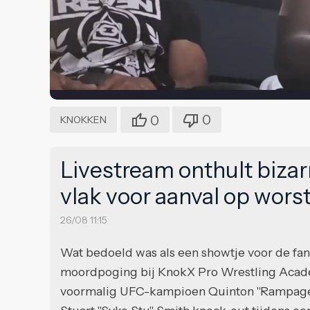
0
0
KNOKKEN
Livestream onthult bizar
vlak voor aanval op wors
26/08 11:15
Wat bedoeld was als een showtje voor de fan
moordpoging bij KnokX Pro Wrestling Acade
voormalig UFC-kampioen Quinton "Rampage" 