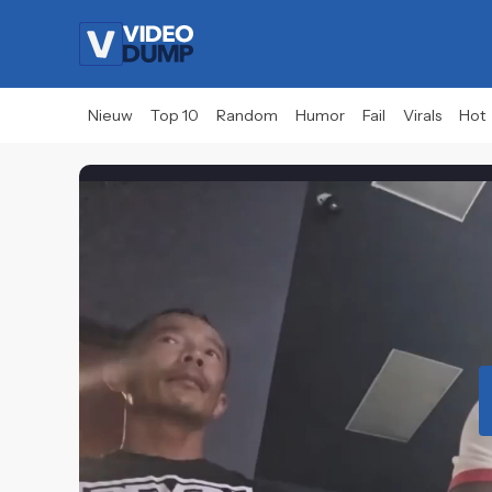
Nieuw
Top 10
Random
Humor
Fail
Virals
Hot