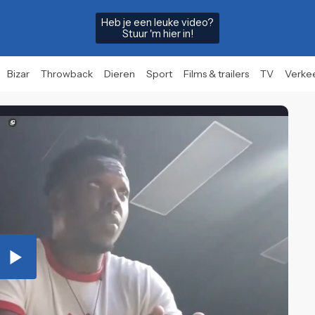
Heb je een leuke video?
Stuur 'm hier in!
Bizar
Throwback
Dieren
Sport
Films & trailers
TV
Verke
Play
Video