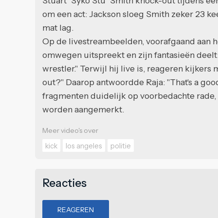
Stuart "Syko Stu" Smith knock-out tijdens een
om een act: Jackson sloeg Smith zeker 23 kee
mat lag.
Op de livestreambeelden, voorafgaand aan het
omwegen uitspreekt en zijn fantasieën deelt:
wrestler." Terwijl hij live is, reageren kijk
out?" Daarop antwoordde Raja: "That's a goo
fragmenten duidelijk op voorbedachte rade, 
worden aangemerkt.
Meer video's over
kick
los angeles
politie
Reacties
REAGEREN