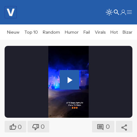
Nieuw
Top 10
Random
Humor
Fail
Virals
Hot
Bizar
Play
Video
0
0
0