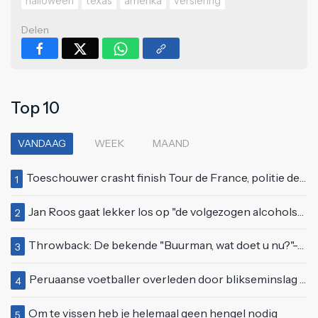
halloween
texas
amerika
versiering
Delen
Top 10
VANDAAG
WEEK
MAAND
Toeschouwer crasht finish Tour de France, politie deelt bodycheck uit
1
Jan Roos gaat lekker los op "de volgezogen alcoholspons" Robert Jensen
2
Throwback: De bekende "Buurman, wat doet u nu?"-scène uit Flodder met Tatjana Šimić
3
Peruaanse voetballer overleden door blikseminslag tijdens wedstrijd, vijf anderen gewond
4
Om te vissen heb je helemaal geen hengel nodig
5