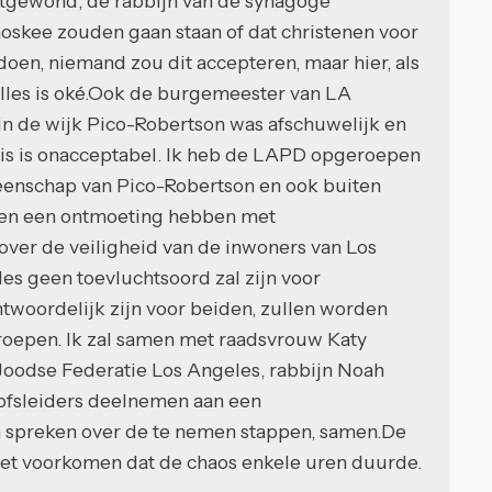
chtgewond, de rabbijn van de synagoge
oskee zouden gaan staan of dat christenen voor
oen, niemand zou dit accepteren, maar hier, als
, alles is oké.Ook de burgemeester van LA
n de wijk Pico-Robertson was afschuwelijk en
is is onacceptabel. Ik heb de LAPD opgeroepen
meenschap van Pico-Robertson en ook buiten
rgen een ontmoeting hebben met
ver de veiligheid van de inwoners van Los
es geen toevluchtsoord zal zijn voor
twoordelijk zijn voor beiden, zullen worden
oepen. Ik zal samen met raadsvrouw Katy
 Joodse Federatie Los Angeles, rabbijn Noah
ofsleiders deelnemen aan een
 spreken over de te nemen stappen, samen.De
iet voorkomen dat de chaos enkele uren duurde.