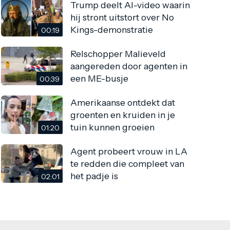
Trump deelt AI-video waarin
hij stront uitstort over No
Kings-demonstratie
00:19
Relschopper Malieveld
aangereden door agenten in
een ME-busje
00:39
Amerikaanse ontdekt dat
groenten en kruiden in je
tuin kunnen groeien
01:20
Agent probeert vrouw in LA
te redden die compleet van
het padje is
02:01