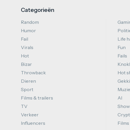
Categorieën
Random
Gami
Humor
Politi
Fail
Life 
Virals
Fun
Hot
Fails
Bizar
Knok
Throwback
Hot s
Dieren
Gekki
Sport
Muzi
Films & trailers
AI
TV
Show
Verkeer
Cryp
Influencers
Films