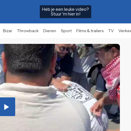
Heb je een leuke video?
Stuur 'm hier in!
Bizar
Throwback
Dieren
Sport
Films & trailers
TV
Verke
Play
Video