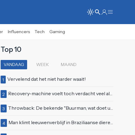
er
Influencers
Tech
Gaming
Top 10
VANDAAG
WEEK
MAAND
Vervelend dat het niet harder waait!
1
Recovery-machine voelt toch verdacht veel als ander soort work-out
2
Throwback: De bekende "Buurman, wat doet u nu?"-scène uit Flodder met Tatjana Šimić
3
Man klimt leeuwenverblijf in Braziliaanse dierentuin en overleeft het niet
4