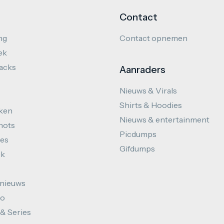
Contact
ng
Contact opnemen
ek
hacks
Aanraders
Nieuws & Virals
Shirts & Hoodies
ken
Nieuws & entertainment
hots
Picdumps
es
Gifdumps
ek
nieuws
to
 & Series