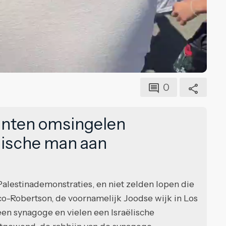
0
anten omsingelen
ëlische man aan
Palestinademonstraties, en niet zelden lopen die
ico-Robertson, de voornamelijk Joodse wijk in Los
n synagoge en vielen een Israëlische