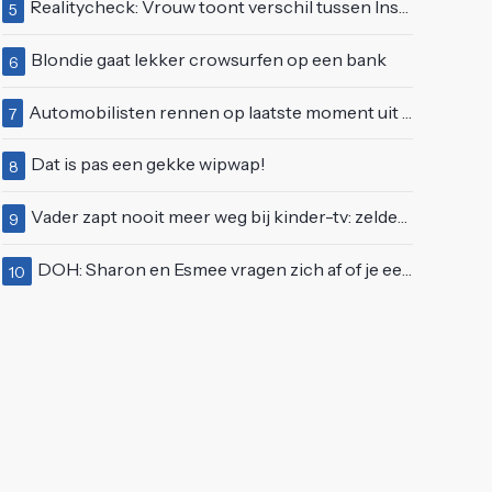
Realitycheck: Vrouw toont verschil tussen Insta-look en realiteit
5
Blondie gaat lekker crowsurfen op een bank
6
Automobilisten rennen op laatste moment uit brandende auto op de A58
7
Dat is pas een gekke wipwap!
8
Vader zapt nooit meer weg bij kinder-tv: zelden zo'n 'beweeglijke' kikker gezien
9
DOH: Sharon en Esmee vragen zich af of je een vegetariër bent als je kip eet
10