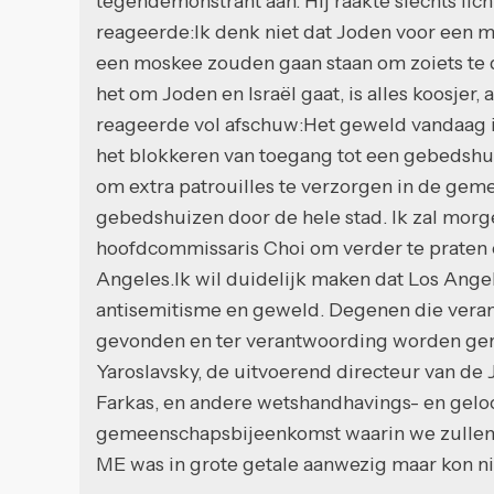
tegendemonstrant aan. Hij raakte slechts li
reageerde:Ik denk niet dat Joden voor een m
een moskee zouden gaan staan om zoiets te d
het om Joden en Israël gaat, is alles koosjer
reageerde vol afschuw:Het geweld vandaag i
het blokkeren van toegang tot een gebedshu
om extra patrouilles te verzorgen in de ge
gebedshuizen door de hele stad. Ik zal mo
hoofdcommissaris Choi om verder te praten o
Angeles.Ik wil duidelijk maken dat Los Angel
antisemitisme en geweld. Degenen die veran
gevonden en ter verantwoording worden ger
Yaroslavsky, de uitvoerend directeur van de
Farkas, en andere wetshandhavings- en gelo
gemeenschapsbijeenkomst waarin we zullen
ME was in grote getale aanwezig maar kon n