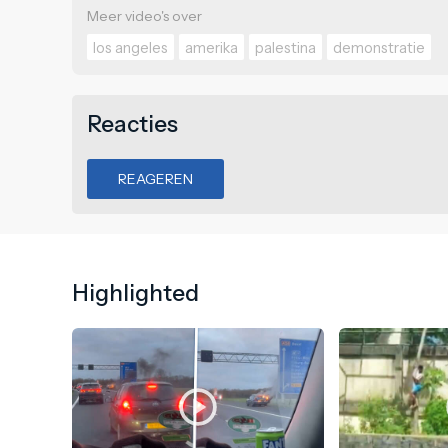
Meer video's over
los angeles
amerika
palestina
demonstratie
Reacties
REAGEREN
Highlighted