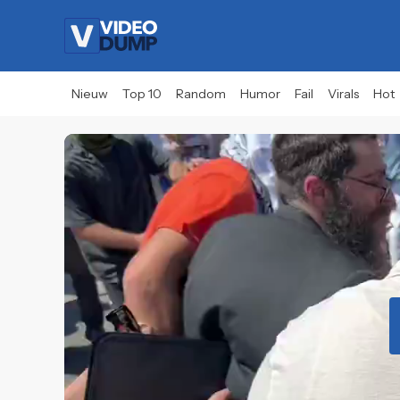
Nieuw
Top 10
Random
Humor
Fail
Virals
Hot