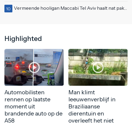
Vermeende hooligan Maccabi Tel Aviv haalt nat pak in Amsterdamse gracht
10
Highlighted
Automobilisten
Man klimt
rennen op laatste
leeuwenverblijf in
moment uit
Braziliaanse
brandende auto op de
dierentuin en
A58
overleeft het niet