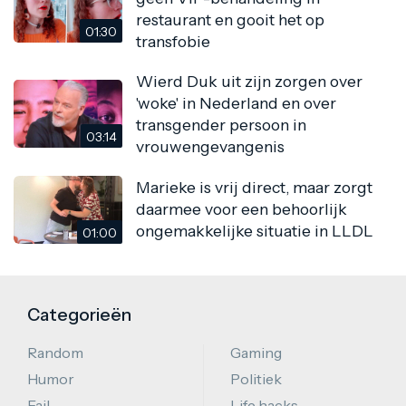
restaurant en gooit het op
01:30
transfobie
Wierd Duk uit zijn zorgen over
'woke' in Nederland en over
transgender persoon in
03:14
vrouwengevangenis
Marieke is vrij direct, maar zorgt
daarmee voor een behoorlijk
ongemakkelijke situatie in LLDL
01:00
Categorieën
Random
Gaming
Humor
Politiek
Fail
Life hacks