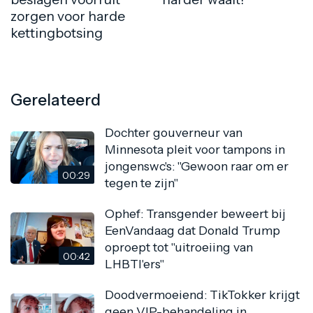
zorgen voor harde
kettingbotsing
Gerelateerd
Dochter gouverneur van
Minnesota pleit voor tampons in
jongenswc's: "Gewoon raar om er
00:29
tegen te zijn"
Ophef: Transgender beweert bij
EenVandaag dat Donald Trump
oproept tot "uitroeiing van
00:42
LHBTI'ers"
Doodvermoeiend: TikTokker krijgt
geen VIP-behandeling in