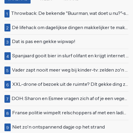
Throwback: De bekende "Buurman, wat doet u nu?"-scène uit Flodder met Tatjana Šimić
1
Dé lifehack om dagelijkse dingen makkelijker te maken
2
Dat is pas een gekke wipwap!
3
Spanjaard gooit bier in slurf olifant en krijgt internet over zich heen
4
Vader zapt nooit meer weg bij kinder-tv: zelden zo'n 'beweeglijke' kikker gezien
5
XXL-drone of bezoek uit de ruimte? Dít gekke ding zweeft boven Nederland
6
DOH: Sharon en Esmee vragen zich af of je een vegetariër bent als je kip eet
7
Franse politie wimpelt relschoppers af met een lading peperige eau de cologne
8
Niet zo'n ontspannend dagje op het strand
9