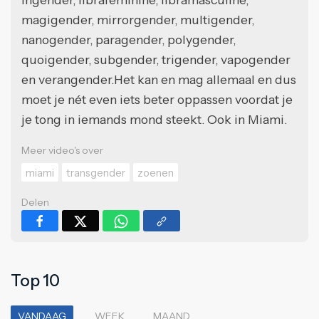
magigender, mirrorgender, multigender,
nanogender, paragender, polygender,
quoigender, subgender, trigender, vapogender
en verangender.Het kan en mag allemaal en dus
moet je nét even iets beter oppassen voordat je
je tong in iemands mond steekt. Ook in Miami.
Meer video's over
miami
transgender
zoenen
Delen
Top 10
VANDAAG
WEEK
MAAND