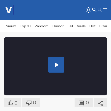
Nieuw
Top 10
Random
Humor
Fail
Virals
Hot
Bizar
Play
Video
0
0
0