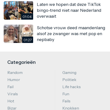
Laten we hopen dat deze TikTok
bingo-trend niet naar Nederland
overwaait
01:04
Schotse vrouw deed maandenlang
alsof ze zwanger was met pop en
nepbaby
01:27
Categorieën
Random
Gaming
Humor
Politiek
Fail
Life hacks
Virals
Fun
Hot
Fails
Bizar
Knokken