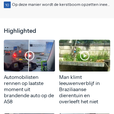
Op deze manier wordt de kerstboom opzetten ineens een stuk leuker
10
Highlighted
Automobilisten
Man klimt
rennen op laatste
leeuwenverblijf in
moment uit
Braziliaanse
brandende auto op de
dierentuin en
A58
overleeft het niet