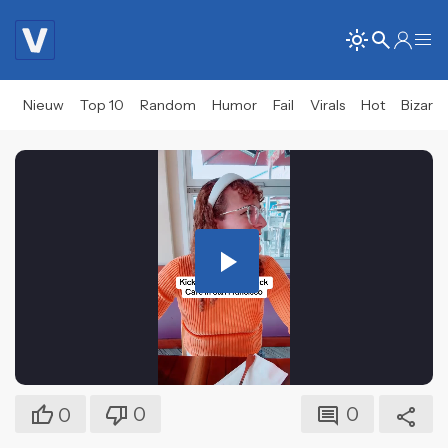
Nieuw
Top 10
Random
Humor
Fail
Virals
Hot
Bizar
Play
Video
0
0
0