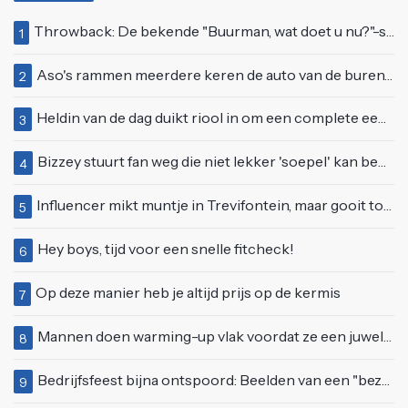
Throwback: De bekende "Buurman, wat doet u nu?"-scène uit Flodder met Tatjana Šimić
1
Aso's rammen meerdere keren de auto van de buren, maar doen alsof er niets gebeurd is
2
Heldin van de dag duikt riool in om een complete eendenfamilie te redden
3
Bizzey stuurt fan weg die niet lekker 'soepel' kan bewegen op podium
4
Influencer mikt muntje in Trevifontein, maar gooit toerist bijna knock-out
5
Hey boys, tijd voor een snelle fitcheck!
6
Op deze manier heb je altijd prijs op de kermis
7
Mannen doen warming-up vlak voordat ze een juwelierszaak in Rhenen overvallen
8
Bedrijfsfeest bijna ontspoord: Beelden van een "bezopen Tino Martin" gaan viraal
9