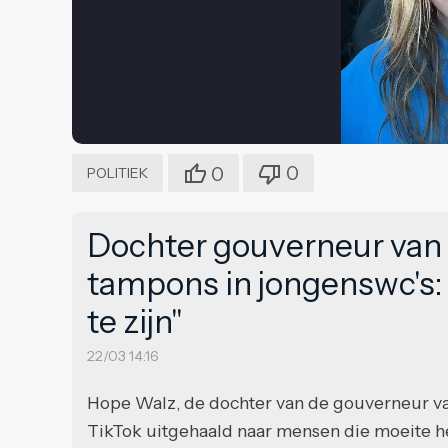
0
0
POLITIEK
Dochter gouverneur van 
tampons in jongenswc's:
te zijn"
22/03 14:16
Hope Walz, de dochter van de gouverneur va
TikTok uitgehaald naar mensen die moeite he