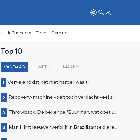
er
Influencers
Tech
Gaming
Top 10
VANDAAG
WEEK
MAAND
Vervelend dat het niet harder waait!
1
Recovery-machine voelt toch verdacht veel als ander soort work-out
2
Throwback: De bekende "Buurman, wat doet u nu?"-scène uit Flodder met Tatjana Šimić
3
Man klimt leeuwenverblijf in Braziliaanse dierentuin en overleeft het niet
4