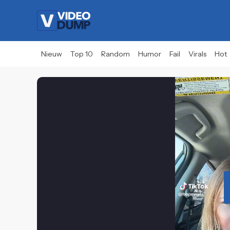
Nieuw
Top 10
Random
Humor
Fail
Virals
Hot