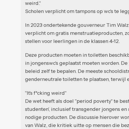
weird."
Scholen verplicht om tampons op wc's te le
In 2023 ondertekende gouverneur Tim Walz 
verplicht om gratis menstruatieproducten, 
stellen voor leerlingen in de klassen 4-12.
Deze producten moeten in toiletten beschikba
in jongenswc's geplaatst moeten worden. De 
beleid zelf te bepalen. De meeste schooldist
genderneutrale toiletten te plaatsen, terwij
"It's f*cking weird"
De wet heeft als doel "period poverty" te be
studenten', inclusief transgender jongens en
nodige producten. De discussie hierover wo
van Walz, die kritiek uitte op mensen die 