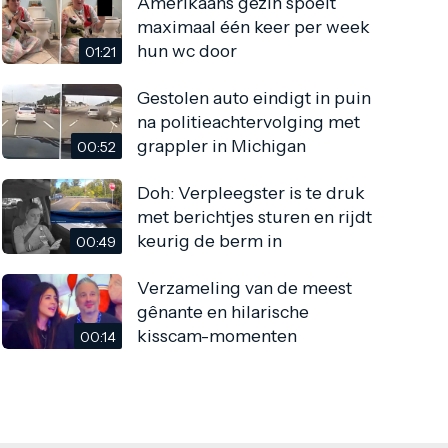
Amerikaans gezin spoelt
maximaal één keer per week
hun wc door
01:21
Gestolen auto eindigt in puin
na politieachtervolging met
grappler in Michigan
00:52
Doh: Verpleegster is te druk
met berichtjes sturen en rijdt
keurig de berm in
00:49
Verzameling van de meest
gênante en hilarische
kisscam-momenten
00:14