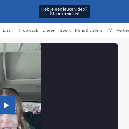
Heb je een leuke video?
Stuur 'm hier in!
Bizar
Throwback
Dieren
Sport
Films & trailers
TV
Verke
Play
Video