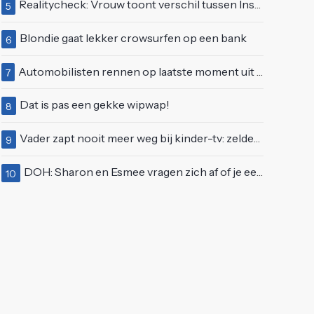
Realitycheck: Vrouw toont verschil tussen Insta-look en realiteit
5
Blondie gaat lekker crowsurfen op een bank
6
Automobilisten rennen op laatste moment uit brandende auto op de A58
7
Dat is pas een gekke wipwap!
8
Vader zapt nooit meer weg bij kinder-tv: zelden zo'n 'beweeglijke' kikker gezien
9
DOH: Sharon en Esmee vragen zich af of je een vegetariër bent als je kip eet
10