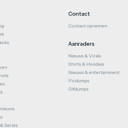
Contact
ng
Contact opnemen
ek
hacks
Aanraders
Nieuws & Virals
Shirts & Hoodies
ken
Nieuws & entertainment
hots
Picdumps
es
Gifdumps
ek
nieuws
to
 & Series