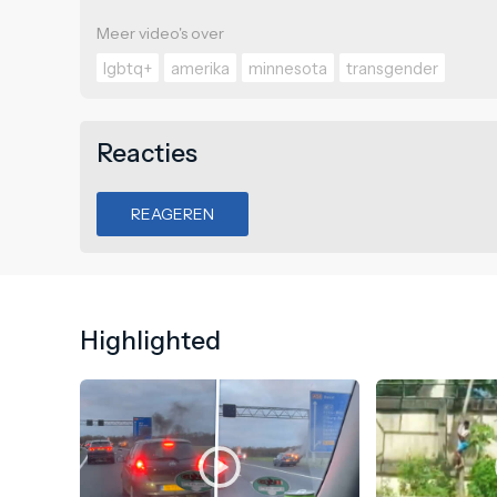
Meer video's over
lgbtq+
amerika
minnesota
transgender
Reacties
REAGEREN
Highlighted