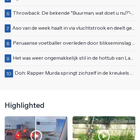
Throwback: De bekende "Buurman, wat doet u nu?"-scène uit Flodder met Tatjana Šimić
6
Aso van de week haalt in via vluchtstrook en deelt gevaarlijke brake check uit
7
Peruaanse voetballer overleden door blikseminslag tijdens wedstrijd, vijf anderen gewond
8
Het was weer ongemakkelijk stil in de hottub van Lang Leve de Liefde
9
Doh: Rapper Murda springt zichzelf in de kreukels op het Moonstar Festival
10
Highlighted