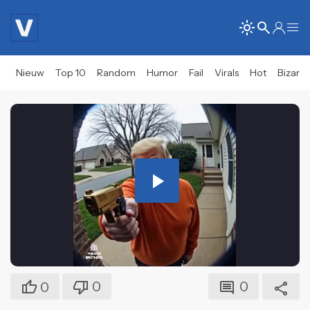
Nieuw
Top 10
Random
Humor
Fail
Virals
Hot
Bizar
Play
Video
0
0
0