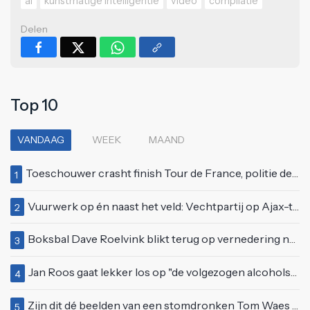
ai
kunstmatige intelligentie
video
compilatie
Delen
Top 10
VANDAAG
WEEK
MAAND
Toeschouwer crasht finish Tour de France, politie deelt bodycheck uit
1
Vuurwerk op én naast het veld: Vechtpartij op Ajax-tribune tussen supporters en stewards
2
Boksbal Dave Roelvink blikt terug op vernedering na z'n gevecht met Melvin Manhoef
3
Jan Roos gaat lekker los op "de volgezogen alcoholspons" Robert Jensen
4
Zijn dit dé beelden van een stomdronken Tom Waes vlak voordat hij in z'n auto stapte?
5