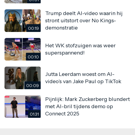
Trump deelt AI-video waarin hij
stront uitstort over No Kings-
demonstratie
00:19
Het WK stofzuigen was weer
superspannend!
00:10
Jutta Leerdam woest om AI-
video’s van Jake Paul op TikTok
00:09
Pijnlijk: Mark Zuckerberg blundert
met AI-bril tijdens demo op
Connect 2025
01:31