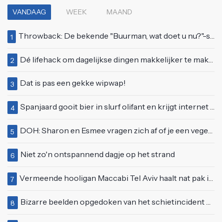
VANDAAG
WEEK
MAAND
Throwback: De bekende "Buurman, wat doet u nu?"-scène uit Flodder met Tatjana Šimić
1
Dé lifehack om dagelijkse dingen makkelijker te maken
2
Dat is pas een gekke wipwap!
3
Spanjaard gooit bier in slurf olifant en krijgt internet over zich heen
4
DOH: Sharon en Esmee vragen zich af of je een vegetariër bent als je kip eet
5
Niet zo'n ontspannend dagje op het strand
6
Vermeende hooligan Maccabi Tel Aviv haalt nat pak in Amsterdamse gracht
7
Bizarre beelden opgedoken van het schietincident Vinkhuizen Bar in Groningen
8