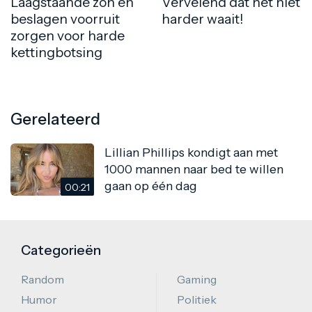
Laagstaande zon en
Vervelend dat het niet
beslagen voorruit
harder waait!
zorgen voor harde
kettingbotsing
Gerelateerd
Lillian Phillips kondigt aan met
1000 mannen naar bed te willen
gaan op één dag
00:21
Categorieën
Random
Gaming
Humor
Politiek