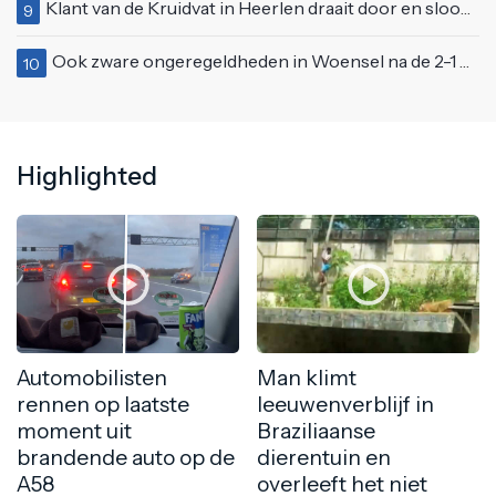
Klant van de Kruidvat in Heerlen draait door en sloopt de halve winkel
9
Ook zware ongeregeldheden in Woensel na de 2-1 overwinning op Turkije
10
Highlighted
Automobilisten
Man klimt
rennen op laatste
leeuwenverblijf in
moment uit
Braziliaanse
brandende auto op de
dierentuin en
A58
overleeft het niet