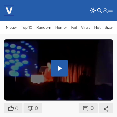
Nieuw
Top 10
Random
Humor
Fail
Virals
Hot
Bizar
Play
Video
0
0
0