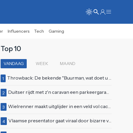
er
Influencers
Tech
Gaming
Top 10
VANDAAG
WEEK
MAAND
Throwback: De bekende "Buurman, wat doet u nu?"-scène uit Flodder met Tatjana Šimić
1
Duitser rijdt met z'n caravan een parkeergarage in Vlissingen binnen
2
Wielrenner maakt uitglijder in een veld vol cactussen
3
Vlaamse presentator gaat viraal door bizarre vertoning op live televisie: "Helemaal stijf van de bloem"
4