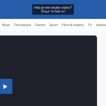
Heb je een leuke video?
Stuur 'm hier in!
Bizar
Throwback
Dieren
Sport
Films & trailers
TV
Verke
Play
Video