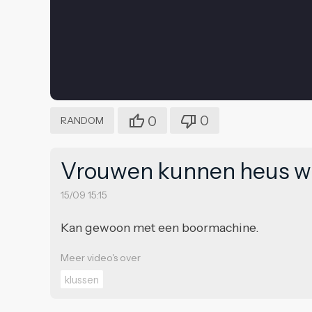
0
0
RANDOM
Vrouwen kunnen heus we
15/09 15:15
Kan gewoon met een boormachine.
Meer video's over
klussen