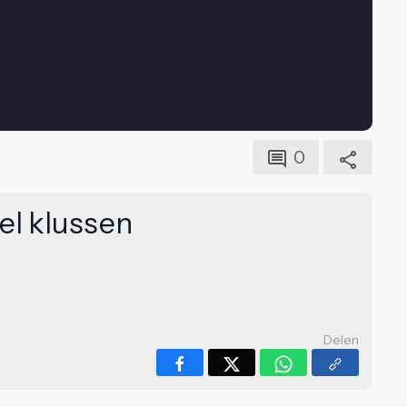
0
l klussen
Delen