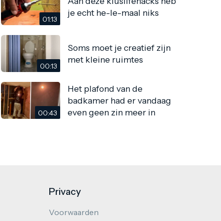
Aan deze kluslifehacks heb
je echt he-le-maal niks
01:13
Soms moet je creatief zijn
met kleine ruimtes
00:13
Het plafond van de
badkamer had er vandaag
even geen zin meer in
00:43
Privacy
Voorwaarden