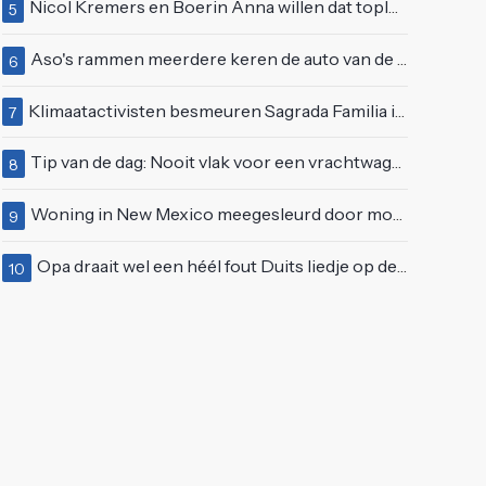
Nicol Kremers en Boerin Anna willen dat topless zonnen geen taboe meer is
5
Aso's rammen meerdere keren de auto van de buren, maar doen alsof er niets gebeurd is
6
Klimaatactivisten besmeuren Sagrada Familia in Barcelona met lading verf
7
Tip van de dag: Nooit vlak voor een vrachtwagen invoegen
8
Woning in New Mexico meegesleurd door modderstroom
9
Opa draait wel een héél fout Duits liedje op de markt van Emmen
10