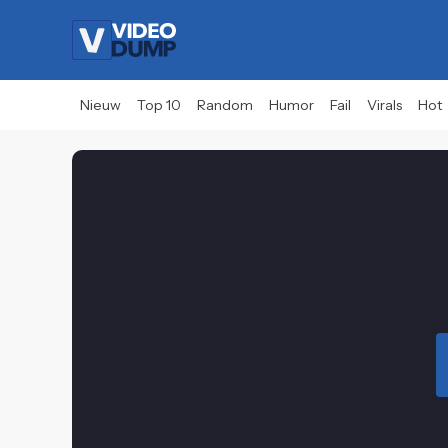
Nieuw
Top 10
Random
Humor
Fail
Virals
Hot