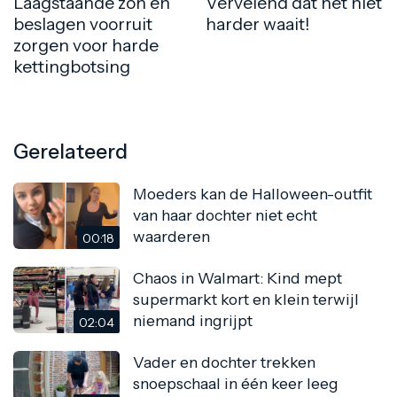
Laagstaande zon en
Vervelend dat het niet
beslagen voorruit
harder waait!
zorgen voor harde
kettingbotsing
Gerelateerd
Moeders kan de Halloween-outfit
van haar dochter niet echt
waarderen
00:18
Chaos in Walmart: Kind mept
supermarkt kort en klein terwijl
niemand ingrijpt
02:04
Vader en dochter trekken
snoepschaal in één keer leeg