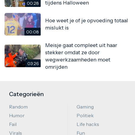
tijdens Halloween
00:28
Hoe weet je of je opvoeding totaal
mislukt is
00:08
Meisje gaat compleet uit haar
stekker omdat ze door
wegwerkzaamheden moet
03:26
omrijden
Categorieën
Random
Gaming
Humor
Politiek
Fail
Life hacks
Virals
Fun