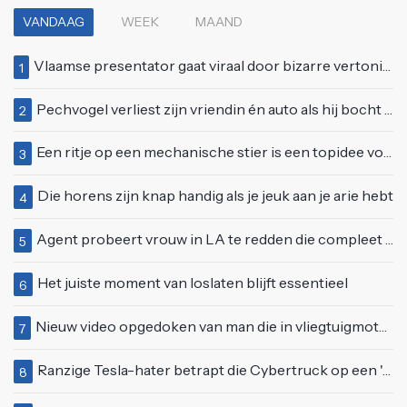
VANDAAG
WEEK
MAAND
Vlaamse presentator gaat viraal door bizarre vertoning op live televisie: "Helemaal stijf van de bloem"
1
Pechvogel verliest zijn vriendin én auto als hij bocht te scherp neemt
2
Een ritje op een mechanische stier is een topidee voor een eerste date
3
Die horens zijn knap handig als je jeuk aan je arie hebt
4
Agent probeert vrouw in LA te redden die compleet van het padje is
5
Het juiste moment van loslaten blijft essentieel
6
Nieuw video opgedoken van man die in vliegtuigmotor springt op vliegveld Milaan
7
Ranzige Tesla-hater betrapt die Cybertruck op een 'speciale bruine coating' trakteert
8