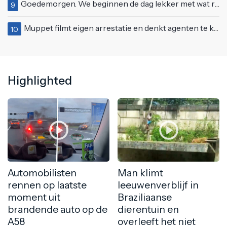
Goedemorgen. We beginnen de dag lekker met wat rek- en strekoefeningen
9
Muppet filmt eigen arrestatie en denkt agenten te kunnen laten schorsen: "Jullie krijgen maandje vakantie"
10
Highlighted
Automobilisten
Man klimt
rennen op laatste
leeuwenverblijf in
moment uit
Braziliaanse
brandende auto op de
dierentuin en
A58
overleeft het niet