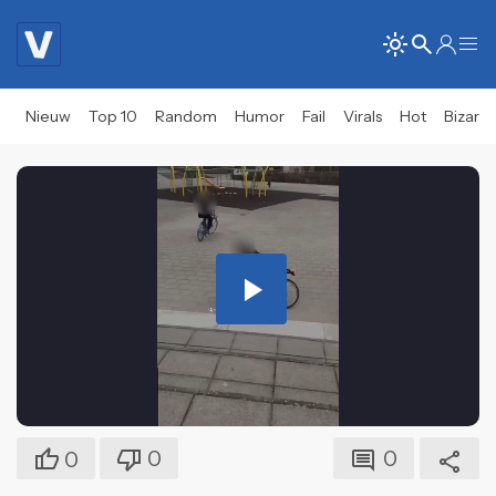
Nieuw
Top 10
Random
Humor
Fail
Virals
Hot
Bizar
Play
Video
0
0
0